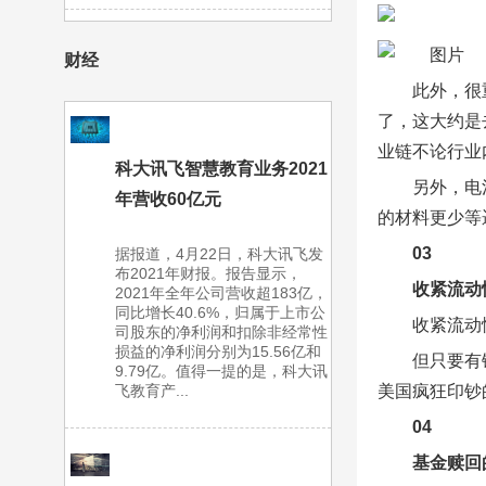
财经
此外，很
了，这大约是
业链不论行业
科大讯飞智慧教育业务2021
另外，电
年营收60亿元
的材料更少等
03
据报道，4月22日，科大讯飞发
布2021年财报。报告显示，
收紧流动
2021年全年公司营收超183亿，
同比增长40.6%，归属于上市公
收紧流动
司股东的净利润和扣除非经常性
损益的净利润分别为15.56亿和
但只要有
9.79亿。值得一提的是，科大讯
飞教育产...
美国疯狂印钞
04
基金赎回