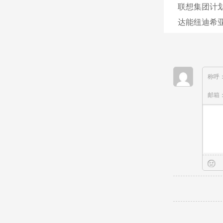
联想集团计
达能纽迪希亚
称呼
邮箱