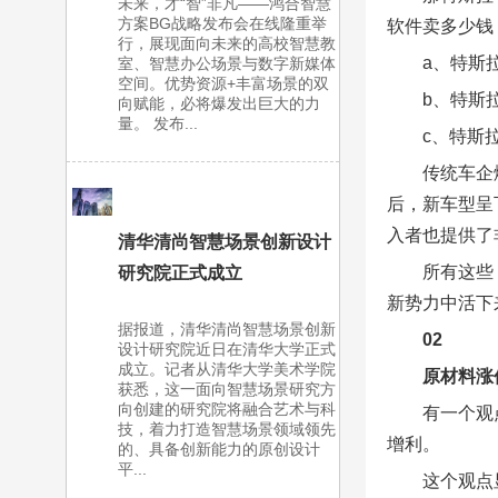
未来，才“智”非凡——鸿合智慧
方案BG战略发布会在线隆重举
软件卖多少钱
行，展现面向未来的高校智慧教
a、特斯
室、智慧办公场景与数字新媒体
空间。优势资源+丰富场景的双
b、特斯
向赋能，必将爆发出巨大的力
量。 发布...
c、特斯
传统车企
后，新车型呈
入者也提供了
清华清尚智慧场景创新设计
所有这些
研究院正式成立
新势力中活下
据报道，清华清尚智慧场景创新
02
设计研究院近日在清华大学正式
成立。记者从清华大学美术学院
原材料涨
获悉，这一面向智慧场景研究方
向创建的研究院将融合艺术与科
有一个观
技，着力打造智慧场景领域领先
增利。
的、具备创新能力的原创设计
平...
这个观点