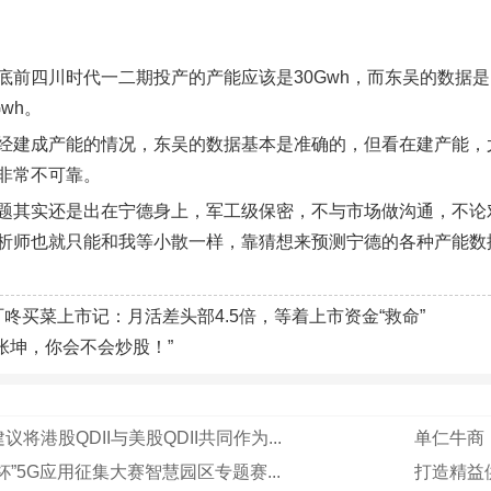
底前四川时代一二期投产的产能应该是30Gwh，而东吴的数据是1
wh。
经建成产能的情况，东吴的数据基本是准确的，但看在建产能，
非常不可靠。
题其实还是出在宁德身上，军工级保密，不与市场做沟通，不论对
析师也就只能和我等小散一样，靠猜想来预测宁德的各种产能数
叮咚买菜上市记：月活差头部4.5倍，等着上市资金“救命”
“张坤，你会不会炒股！”
将港股QDII与美股QDII共同作为...
单仁牛商《
杯”5G应用征集大赛智慧园区专题赛...
打造精益