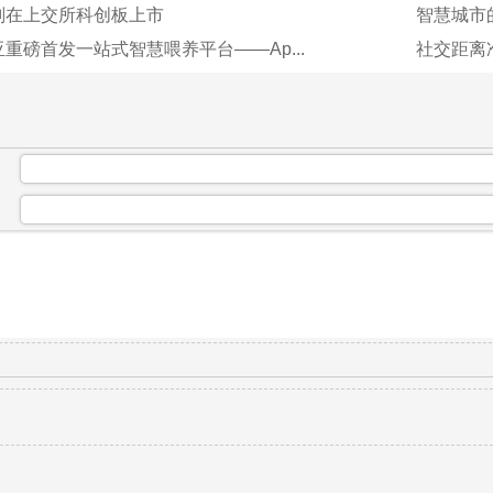
划在上交所科创板上市
智慧城市
重磅首发一站式智慧喂养平台——Ap...
社交距离
：
：