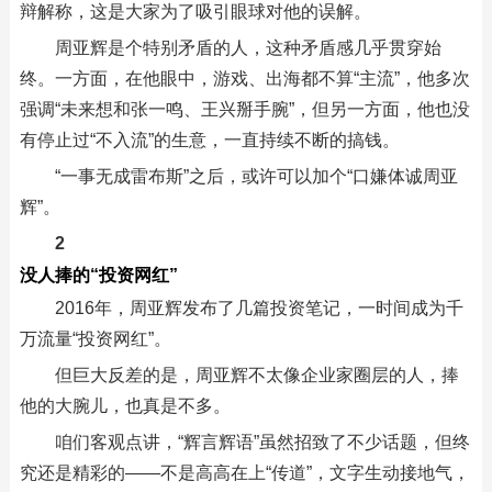
辩解称，这是大家为了吸引眼球对他的误解。
周亚辉是个特别矛盾的人，这种矛盾感几乎贯穿始
终。一方面，在他眼中，游戏、出海都不算“主流”，他多次
强调“未来想和张一鸣、王兴掰手腕”，但另一方面，他也没
有停止过“不入流”的生意，一直持续不断的搞钱。
“一事无成雷布斯”之后，或许可以加个“口嫌体诚周亚
辉”。
2
没人捧的“投资网红”
2016年，周亚辉发布了几篇投资笔记，一时间成为千
万流量“投资网红”。
但巨大反差的是，周亚辉不太像企业家圈层的人，捧
他的大腕儿，也真是不多。
咱们客观点讲，“辉言辉语”虽然招致了不少话题，但终
究还是精彩的——不是高高在上“传道”，文字生动接地气，