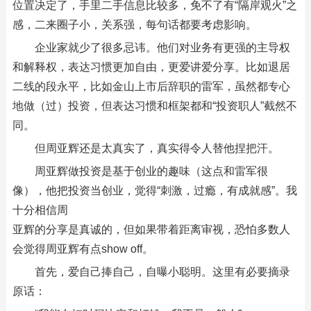
位置决定了，手里二手信息比较多，免不了有“隔岸观火”之
感，二来圈子小，关系强，每句话都要考虑影响。
企业家就少了很多忌讳。他们对业务有更强的主导权
和解释权，表达习惯更加自由，更爱讲爱分享。比如退居
二线的段永平，比如金山上市后辞职的雷军，虽然都专心
地做（过）投资，但表达习惯和框架都和“投资职人”截然不
同。
但周亚辉还是太真实了，真实得令人替他捏把汗。
周亚辉做投资是基于创业的趣味（这点和雷军很
像），他把投资当创业，觉得“刺激，过瘾，有成就感”。我
十分相信周
亚辉的分享是真诚的，但如果带着距离审视，恐怕多数人
会觉得周亚辉有点show off。
首先，爱自己捧自己，自曝小聪明。这里有必要摘录
原话：