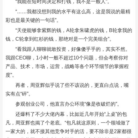
“我能在短时间决定和打钱，我不是一般人”。
“……我都没想到我的水平有这么高，这是我说的最精
彩也是最关键的一句话”。
“天使能够拿紫辉的钱，A轮拿朱啸虎的钱，B轮拿我的
钱，C轮拿到红杉的钱，那绝对是一个完美组合”。
“看我跟人聊聊就敢投资，好像傻乎乎的，其实不然。
我跟CEO聊，1小时一般不超过10个问题，但会考察你对
产品、技术，市场，运营，战略等各个环节细节的掌握程
度”。
再者，周亚辉似乎说了些不该说的，更直白点说，嘴
实有点“碎”。
参观创业公司，他直言办公环境“像是收破烂的”。
还爆料了不少大佬内幕，比如近几年开始“上桌”的包
凡，周亚辉也揭了个老底。“包凡就这原则，一个领域做了
一家大的，就不接其他竞争对手的活，要不除非是2家都很