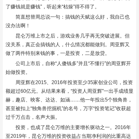
了赚钱就是赚钱”，听起来“枯燥”得不得了。
简直想替周总说一句：搞钱的天赋这么好，我自己也
没办法啊！
昆仑万维上市之后，游戏业务几乎再无突破进展。但
没关系，真正会搞钱的人，什么情况都能做到。周亚辉又
做了两件特别来钱的事，一是投资，二是放贷。
公司上市后，自称“人傻钱多”并且“不懂行”的周亚辉开
始做投资。
周亚辉在2015、2016年投资至少35家创业公司，投资
额超过60亿元。从结果来看，“投资人周亚辉”一出手成绩显
赫，趣店、映客、达达、如涵……他一年投出5个独角兽，
甚至被扣上“独角兽挖掘机”的名号，万字“投资笔记”收获超
过千万点击，名声大振。
投资，也成了昆仑万维的主要增长驱动之一。2016年
至2019年，昆仑万维的投资收益占当期净利润的比重高达