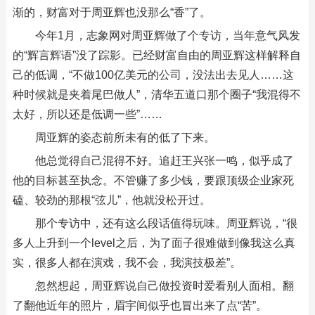
渐的，财富对于周亚辉也没那么“香”了。
今年1月，志象网对周亚辉做了个专访，当年意气风发
的“辉言辉语”没了踪影。已经财富自由的周亚辉这样解释自
己的低调，“不做100亿美元的公司，没法出去见人……这
种时候就是夹着尾巴做人”，清华五道口那个圈子“我混得不
太好，所以还是低调一些”……
周亚辉的姿态前所未有的低了下来。
他总觉得自己混得不好。追赶王兴张一鸣，似乎成了
他的目标甚至执念。不管赚了多少钱，要跟顶级企业家死
磕、较劲的那根“弦儿”，他就没松开过。
那个专访中，还有这么段话值得玩味。周亚辉说，“很
多人上升到一个level之后，为了面子很难做到像我这么真
实，很多人都在演戏，我不会，我演技极差”。
忽然想起，周亚辉说自己做投资时爱看别人面相。翻
了翻他近年的照片，眉宇间似乎也冒出来了点“苦”。