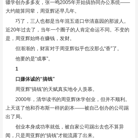
辍学创办多多友，张一鸣2005年开始搞协同办公系统——
大约能算同辈，周亚辉还早几年。
巧了，三人也都是当年混五道口华清嘉园的那波人。
近20年过去了，当年一个圈子的人肯定命运不同。不变的
是，周亚辉始终在赚钱，发财。
但渐渐的，财富对于周亚辉似乎也没那么“香”了。
他要的是“成事”。
1
口嫌体诚的“搞钱”
周亚辉“搞钱”的天赋真实地令人羡慕。
2000年，清华读书的周亚辉休学创业，但并不顺利。
上天送了他和乔布斯一样的剧本——被自己创办的公司踢
出了局。
创业本身成功率就低，被自家公司踢出去也不算异
闻，只是周亚辉的“搞钱”才能流露了出来。