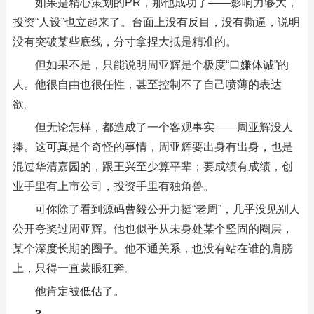
如果是精心策划的PR，那他成功了——影响力够大，
投资“人设”也立起来了。台面上没有反目，没有撕逼，说明
没有突破某些底线，分寸拿捏大抵是精准的。
但如果不是，只能说明周亚辉是个极度“口嫌体诚”的
人。他很自由也很任性，甚至控制不了自己喷薄的表达
欲。
但无论怎样，都造成了一个客观事实——周亚辉没人
捧。这可真是个奇怪的事情，周亚辉要出身有出身，也是
混过华清嘉园的，跟王兴至少算平辈；要成绩有成绩，创
业手里有上市公司，投资手里有独角兽。
可你除了看到源码曹毅公开力挺“老周”，几乎没见别人
公开夸奖过周亚辉。他也似乎从未身处某个坚固的圈层，
某个深度长期的圈子。他不通关系，也没有站在谁的肩膀
上，只得一直蒙眼狂奔。
他肯定被低估了。