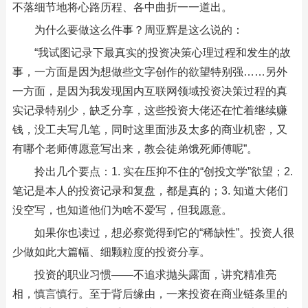
不落细节地将心路历程、各中曲折一一道出。
为什么要做这么件事？周亚辉是这么说的：
“我试图记录下最真实的投资决策心理过程和发生的故
事，一方面是因为想做些文字创作的欲望特别强……另外
一方面，是因为我发现国内互联网领域投资决策过程的真
实记录特别少，缺乏分享，这些投资大佬还在忙着继续赚
钱，没工夫写几笔，同时这里面涉及太多的商业机密，又
有哪个老师傅愿意写出来，教会徒弟饿死师傅呢”。
拎出几个要点：1. 实在压抑不住的“创投文学”欲望；2.
笔记是本人的投资记录和复盘，都是真的；3. 知道大佬们
没空写，也知道他们为啥不爱写，但我愿意。
如果你也读过，想必察觉得到它的“稀缺性”。投资人很
少做如此大篇幅、细颗粒度的投资分享。
投资的职业习惯——不追求抛头露面，讲究精准亮
相，慎言慎行。至于背后缘由，一来投资在商业链条里的