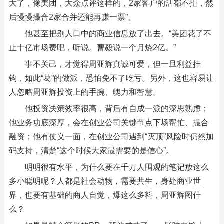
大了，像美团，大众点评这样的，2家客户的活都不拒，然
后慢慢撮合2家合并还能再赚一票”。
他甚至把别人口中的商业信息放了出去。“美团花了不
止十亿市场费吧，听说。曹毅说一个月烧2亿。”
事不关己，才觉得周亚辉真诚可爱，但一旦利益挂
钩，如此“葛”的做派，恐怕免不了吃亏。另外，这也容易让
人忽略周亚辉投资上的手腕、魄力和智慧。
他投资决策效率很高，背后有自成一派的深思熟虑；
他业务功底深厚，会在创业公司关键节点下场帮忙、撮合
融资；他有仗义一面，在创业公司遇到“灭顶”风险时仍然加
码支持，清楚“这个时候大家最需要的是信心”。
明明很有水平，为什么要在千万人围观的笔记放这么
多小聪明呢？人都是社会动物，需要共生，身处商业世
界，也要有基础的商人自觉，爆这么多料，周亚辉图什
么？