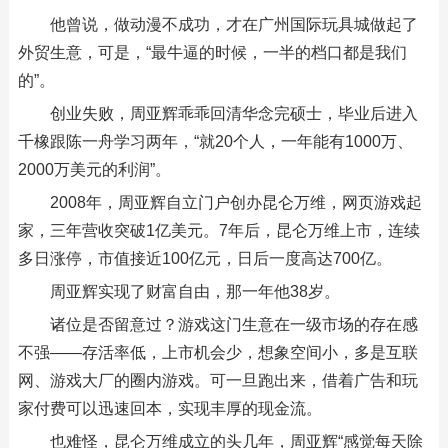
他曾说，做动漫不成功，才在广州国际玩具城做起了
外贸生意，可是，“最牛逼的时候，一半的档口都是我们
的”。
创业失败，周亚辉乖乖回清华念完硕士，毕业后进入
千橡跟陈一舟学习两年，“就20个人，一年能有1000万、
2000万美元的利润”。
2008年，周亚辉自立门户创办昆仑万维，网页游戏起
家，三年营收突破1亿美元。7年后，昆仑万维上市，连续
多日涨停，市值接近100亿元，日后一度高达700亿。
周亚辉实现了财富自由，那一年他38岁。
诸位是否留意过？游戏这门生意在一级市场的存在感
不强——存活率低，上市机会少，想象空间小，多是互联
网、游戏大厂的圈内游戏。可一旦跑出来，借着广告和玩
家付费可以迅速回本，实现丰厚的现金流。
也难怪，昆仑万维成立的头几年，周亚辉“感觉每天除