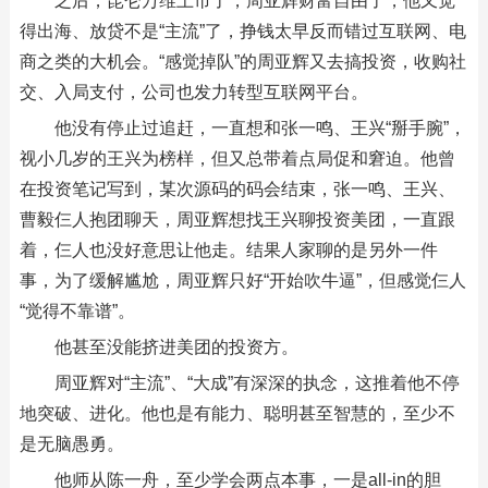
之后，昆仑万维上市了，周亚辉财富自由了，他又觉
得出海、放贷不是“主流”了，挣钱太早反而错过互联网、电
商之类的大机会。“感觉掉队”的周亚辉又去搞投资，收购社
交、入局支付，公司也发力转型互联网平台。
他没有停止过追赶，一直想和张一鸣、王兴“掰手腕”，
视小几岁的王兴为榜样，但又总带着点局促和窘迫。他曾
在投资笔记写到，某次源码的码会结束，张一鸣、王兴、
曹毅仨人抱团聊天，周亚辉想找王兴聊投资美团，一直跟
着，仨人也没好意思让他走。结果人家聊的是另外一件
事，为了缓解尴尬，周亚辉只好“开始吹牛逼”，但感觉仨人
“觉得不靠谱”。
他甚至没能挤进美团的投资方。
周亚辉对“主流”、“大成”有深深的执念，这推着他不停
地突破、进化。他也是有能力、聪明甚至智慧的，至少不
是无脑愚勇。
他师从陈一舟，至少学会两点本事，一是all-in的胆