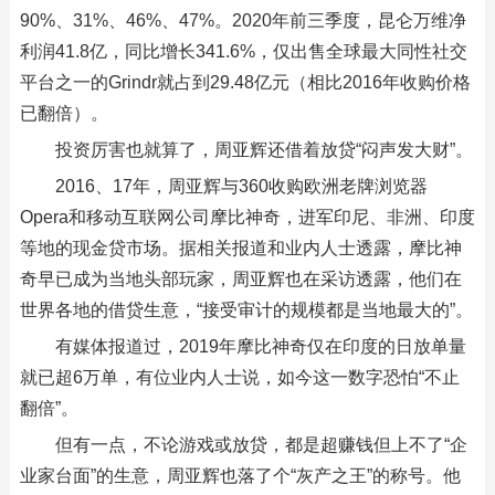
90%、31%、46%、47%。2020年前三季度，昆仑万维净
利润41.8亿，同比增长341.6%，仅出售全球最大同性社交
平台之一的Grindr就占到29.48亿元（相比2016年收购价格
已翻倍）。
投资厉害也就算了，周亚辉还借着放贷“闷声发大财”。
2016、17年，周亚辉与360收购欧洲老牌浏览器
Opera和移动互联网公司摩比神奇，进军印尼、非洲、印度
等地的现金贷市场。据相关报道和业内人士透露，摩比神
奇早已成为当地头部玩家，周亚辉也在采访透露，他们在
世界各地的借贷生意，“接受审计的规模都是当地最大的”。
有媒体报道过，2019年摩比神奇仅在印度的日放单量
就已超6万单，有位业内人士说，如今这一数字恐怕“不止
翻倍”。
但有一点，不论游戏或放贷，都是超赚钱但上不了“企
业家台面”的生意，周亚辉也落了个“灰产之王”的称号。他