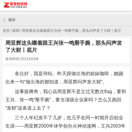
返回
首页
/
新闻
/
周亚辉这头嚷着跟王兴张一鸣掰手腕，那头闷声发了大财丨底片
周亚辉这头嚷着跟王兴张一鸣掰手腕，那头闷声发
了大财丨底片
发布时间:2021/02/06
各位好，我是玮钰。昨天跟做出海的姐妹咖啡，她蹦
出来一句“做出海的都知道，周亚辉闷声发大财”。
这事挺稀奇，我心说周亚辉不是立过无数次flag，要和
王兴、张一鸣“掰手腕”，要当顶级企业家吗？怎么又跑回
“发财”这条道上去了？
三个人年纪差不了几岁，也几乎在同一时期开启创业
生涯——周亚辉2000年休学创办火神动漫网，王兴2003年