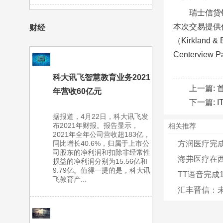
瑞士信贷银行
本次交易提供优先
财经
（Kirkland
Centervie
科大讯飞智慧教育业务2021
上一篇:
年营收60亿元
下一篇:
据报道，4月22日，科大讯飞发
布2021年财报。报告显示，
相关推荐
2021年全年公司营收超183亿，
同比增长40.6%，归属于上市公
方润医疗完成
司股东的净利润和扣除非经常性
海弗医疗在
损益的净利润分别为15.56亿和
9.79亿。值得一提的是，科大讯
​TT语音完
飞教育产...
汇丰晋信：未