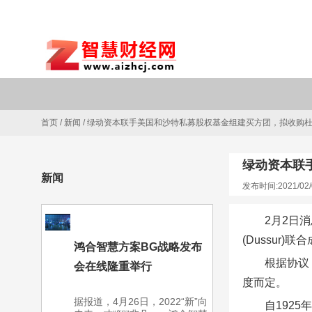
首页
/
新闻
/
绿动资本联手美国和沙特私募股权基金组建买方团，拟收购
绿动资本联
新闻
发布时间:2021/02/
2月2日消息
(Dussur
鸿合智慧方案BG战略发布
根据协议
会在线隆重举行
度而定。
据报道，4月26日，2022“新”向
自192