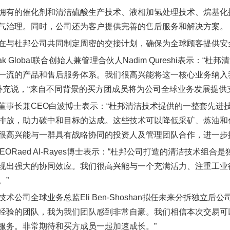
拥有的催化剂和清洁硫酸生产技术、液相加氢处理技术、烷基化
气治理。同时，公司还为客户提供完善的售后服务和解决方案。
在与杜邦公司共同制定周密的交接计划，确保为全球顾客提供安
Peak Global联合创始人兼管理合伙人Nadim Qureshi表
一流的产品和售后服务体系。我们很高兴能将这一核心业务纳入
 Toy补充说，“来自不同背景的买方团成员将为公司全球业务发展
董事长兼CEO白波博士表示：“杜邦清洁技术提供的一整套先进
排放，助力碳中和目标的达成。这些技术可以降低采矿、炼油和
很高兴能与一群具有战略协同的投资人及管理团队合作，进一步
r CEORaed Al-Rayes博士表示：“杜邦公司打造的清洁
现出强大的协同效应。我们很高兴能与一个充满活力、注重工业
。”
技术公司全球业务总监Eli Ben-Shoshan拟任未来分拆独立
经验的团队，我为我们团队感到非常自豪。我们相信本次交易可
服务。非常期待和买方成员一起加速成长。”