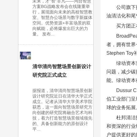
未来，才“智”非凡——鸿合智慧
方案BG战略发布会在线隆重举
公司旗下
行，展现面向未来的高校智慧教
油清洁化和尾
室、智慧办公场景与数字新媒体
空间。优势资源+丰富场景的双
买方团正
向赋能，必将爆发出巨大的力
量。 发布...
Broad
者，拥有世界
Stephen
绿动资本
清华清尚智慧场景创新设计
问题，减少碳
研究院正式成立
能。绿动资本
Dussu
据报道，清华清尚智慧场景创新
设计研究院近日在清华大学正式
伯工业部门呈
成立。记者从清华大学美术学院
获悉，这一面向智慧场景研究方
球的业务拓展
向创建的研究院将融合艺术与科
杜邦清洁
技，着力打造智慧场景领域领先
的、具备创新能力的原创设计
和资深的行业
平...
户提供更好的