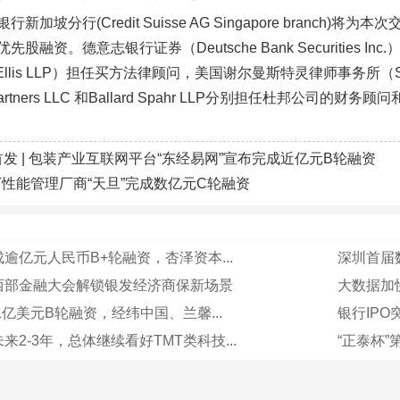
新加坡分行(Credit Suisse AG Singapore branch)将为本次交
股融资。德意志银行证券（Deutsche Bank Securities
 & Ellis LLP）担任买方法律顾问，美国谢尔曼斯特灵律师事务所（Shea
w Partners LLC 和Ballard Spahr LLP分别担任杜邦公司的财
首发 | 包装产业互联网平台“东经易网”宣布完成近亿元B轮融资
IT性能管理厂商“天旦”完成数亿元C轮融资
逾亿元人民币B+轮融资，杏泽资本...
深圳首届
西部金融大会解锁银发经济商保新场景
大数据加
成1亿美元B轮融资，经纬中国、兰馨...
银行IPO
来2-3年，总体继续看好TMT类科技...
“正泰杯”