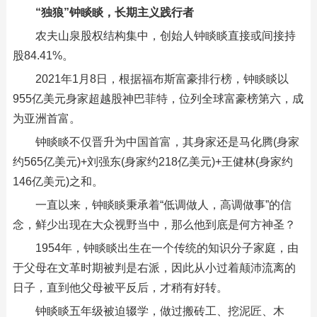
“独狼”钟睒睒，长期主义践行者
农夫山泉股权结构集中，创始人钟睒睒直接或间接持
股84.41%。
2021年1月8日，根据福布斯富豪排行榜，钟睒睒以
955亿美元身家超越股神巴菲特，位列全球富豪榜第六，成
为亚洲首富。
钟睒睒不仅晋升为中国首富，其身家还是马化腾(身家
约565亿美元)+刘强东(身家约218亿美元)+王健林(身家约
146亿美元)之和。
一直以来，钟睒睒秉承着“低调做人，高调做事”的信
念，鲜少出现在大众视野当中，那么他到底是何方神圣？
1954年，钟睒睒出生在一个传统的知识分子家庭，由
于父母在文革时期被判是右派，因此从小过着颠沛流离的
日子，直到他父母被平反后，才稍有好转。
钟睒睒五年级被迫辍学，做过搬砖工、挖泥匠、木