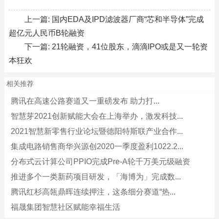
上一篇:
国内EDA及IPD滤波器厂商“芯和半导体”完成
超亿元人民币B轮融资
下一篇:
21轮融资，41位股东，滴滴IPO或是又一轮资
本狂欢
相关推荐
腾讯在高速公路赛道又一重磅发布 助力打...
智慧芽2021创新赋能大会在上海举办，激发科技...
2021智慧新零售行业论坛暨德阳特斯联产业合作...
集成电路销售商华兴源创2020一季度盈利1022.2...
分布式云计算公司PPIO完成Pre-A轮千万美元级融资
推进多个一类新药项目研发，「海博为」完成数...
腾讯红杉高瓴鼎晖连续押注，这条细分赛道“热...
福晟集团智慧社区赋能幸福生活