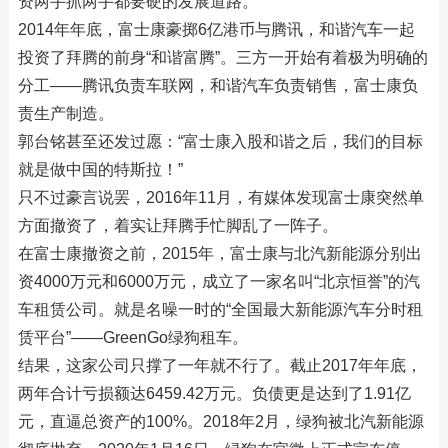
资两手抓两手都要硬的发展道路。
2014年年底，富士康豪掷6亿港币与腾讯，和谐汽车一起
投资了拜腾的前身“和谐富腾”。三方一开始有着极为明确的
分工——腾讯负责车联网，和谐汽车负责销售，富士康负
责生产制造。
郭台铭甚至还发过愿：“富士康入股和谐之后，我们的目标
就是做中国的特斯拉！”
只不过豪言说罢，2016年11月，有媒体发现富士康突然单
方面撤资了，着实让拜腾手忙脚乱了一阵子。
在富士康撤资之前，2015年，富士康与北汽新能源分别出
资4000万元和6000万元，成立了一家名叫“北京恒誉”的汽
车租赁公司。就是名噪一时的“全国最大新能源汽车分时租
赁平台”——GreenGo绿狗租车。
结果，这家公司只撑了一年就不行了。截止2017年年底，
两年合计亏损额达6459.42万元。负债更是达到了1.91亿
元，直逼总资产的100%。2018年2月，绿狗被北汽新能源