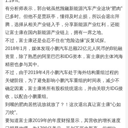
1.19%。
有分析师表示，郭台铭虽然觊觎新能源汽车产业这块“肥肉”
已多时。但他不是贾跃亭，懂得及时止损，所以会退出拜
腾，选择从相关产业链入手，分享新能源产业红利，还能
让富士康在国内新能源产业链上，拥有一席之地。
不过，富士康还是会忍不住在“危险边缘”反复试探。
2018年1月，媒体发现小鹏汽车总额22亿元人民币的B轮融
资里，除了熟悉的阿里巴巴和IDG资本，富士康的主体鸿海
精密也参与其中。
不过，由于2019年4月小鹏汽车处于海外结构重组过程的
关键阶段，为了避免影响小鹏汽车重组的时间表，减少不
确定因素，富士康将所有股权统统退出，并由关联方IDG接
收，以配合小鹏重组。
到嘴的肥肉居然说放就放了？！这次退出真让富士康“心如
刀绞”。
要知道富士康2019年的年度财报显示，其营收的增长速度