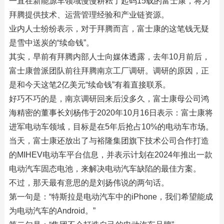
一直在新能源车领域慢慢耕耘了起码15载的富士康，将为
拜腾提供技术、运营管理经验和产业链资源。
业内人士纷纷表示，对于拜腾而言，富士康的这笔钱无疑
是雪中送炭的“续命钱”。
其实，早前有拜腾内部人士向媒体透露，去年10月前后，
富士康曾派团队前往拜腾南京工厂调研。调研的原因，正
是和今天这笔2亿美元“续命钱”有着直接联系。
好巧不巧的是，南京调研回来后没多久，富士康母公司鸿
海精密的董事长刘杨伟于2020年10月16日表示：富士康将
进军电动车领域，目标是在5年后抢占10%的电动车市场。
当天，富士康还放出了与裕隆集团旗下技术公司合作打造
的MIHEV电动车平台信息，并表示计划在2024年推出一款
电动汽车固态电池，来解决电动汽车缺陷的最佳方案。
不过，那天最有意思的是刘扬伟说的两句话。
第一句是：“特斯拉是电动汽车中的iPhone，我们希望能成
为电动汽车的Android。”