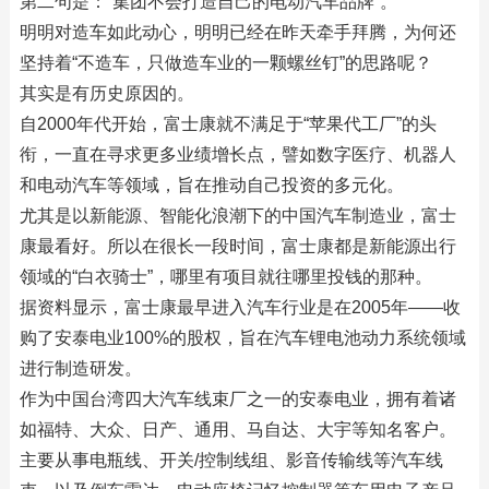
第二句是：“集团不会打造自己的电动汽车品牌”。
明明对造车如此动心，明明已经在昨天牵手拜腾，为何还
坚持着“不造车，只做造车业的一颗螺丝钉”的思路呢？
其实是有历史原因的。
自2000年代开始，富士康就不满足于“苹果代工厂”的头
衔，一直在寻求更多业绩增长点，譬如数字医疗、机器人
和电动汽车等领域，旨在推动自己投资的多元化。
尤其是以新能源、智能化浪潮下的中国汽车制造业，富士
康最看好。所以在很长一段时间，富士康都是新能源出行
领域的“白衣骑士”，哪里有项目就往哪里投钱的那种。
据资料显示，富士康最早进入汽车行业是在2005年——收
购了安泰电业100%的股权，旨在汽车锂电池动力系统领域
进行制造研发。
作为中国台湾四大汽车线束厂之一的安泰电业，拥有着诸
如福特、大众、日产、通用、马自达、大宇等知名客户。
主要从事电瓶线、开关/控制线组、影音传输线等汽车线