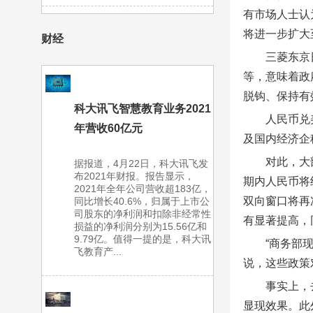
有市场人士认
将进一步扩大
财经
三菱东京
等，意味着政
脱钩、保持有
科大讯飞智慧教育业务2021
人民币兑
年营收60亿元
及国内经济企
对此，大
据报道，4月22日，科大讯飞发
布2021年财报。报告显示，
期内人民币将
2021年全年公司营收超183亿，
双向窗口将再
同比增长40.6%，归属于上市公
司股东的净利润和扣除非经常性
有显著提高，
损益的净利润分别为15.56亿和
9.79亿。值得一提的是，科大讯
“商务部
飞教育产...
说，这些政策
事实上，
显现效果。此