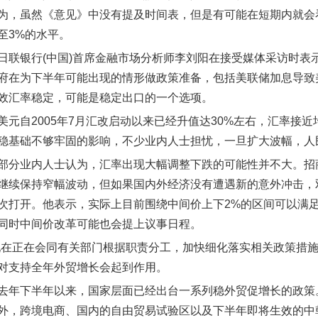
为，虽然《意见》中没有提及时间表，但是有可能在短期内就会
至3%的水平。
日联银行(中国)首席金融市场分析师李刘阳在接受媒体采访时表
府在为下半年可能出现的情形做政策准备，包括美联储加息导致
效汇率稳定，可能是稳定出口的一个选项。
美元自2005年7月汇改启动以来已经升值达30%左右，汇率接
稳基础不够牢固的影响，不少业内人士担忧，一旦扩大波幅，人
部分业内人士认为，汇率出现大幅调整下跌的可能性并不大。招
继续保持窄幅波动，但如果国内外经济没有遭遇新的意外冲击，
次打开。他表示，实际上目前围绕中间价上下2%的区间可以满
同时中间价改革可能也会提上议事日程。
现在正在会同有关部门根据职责分工，加快细化落实相关政策措施
对支持全年外贸增长会起到作用。
去年下半年以来，国家层面已经出台一系列稳外贸促增长的政策
外，跨境电商、国内的自由贸易试验区以及下半年即将生效的中