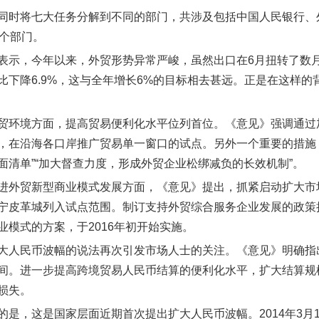
同时将七大任务分解到不同的部门，共涉及包括中国人民银行、
4个部门。
表示，今年以来，外贸形势异常严峻，虽然出口在6月扭转了数
比下降6.9%，这与全年增长6%的目标相去甚远。正是在这样的
贸环境方面，提高贸易便利化水平位列首位。《意见》强调通过
，在沿海各口岸推广贸易单一窗口的试点。另外一个重要的措施
面清单”“加大督查力度，形成外贸企业松绑减负的长效机制”。
进外贸新型商业模式发展方面，《意见》提出，抓紧启动扩大市
宁皮革城列入试点范围。制订支持外贸综合服务企业发展的政策措
业模式的方案，于2016年初开始实施。
大人民币波幅的说法再次引发市场人士的关注。《意见》明确指
间。进一步提高跨境贸易人民币结算的便利化水平，扩大结算规
损失。
的是，这是国家层面近期首次提出扩大人民币波幅。2014年3月