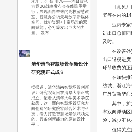
未来，才“智”非凡——鸿合智慧
方案BG战略发布会在线隆重举
《意见》
行，展现面向未来的高校智慧教
署等在内的1
室、智慧办公场景与数字新媒体
空间。优势资源+丰富场景的双
业内专家
向赋能，必将爆发出巨大的力
量。 发布...
进出口总值同
及时。
在改善外
出口退税进度
清华清尚智慧场景创新设计
环节收费的正
研究院正式成立
在加快推
纺城、浙江海
据报道，清华清尚智慧场景创新
设计研究院近日在清华大学正式
广外贸新型商
成立。记者从清华大学美术学院
获悉，这一面向智慧场景研究方
其中，扩
向创建的研究院将融合艺术与科
率双向浮动区
技，着力打造智慧场景领域领先
的、具备创新能力的原创设计
险，减少汇兑
平...
值得关注