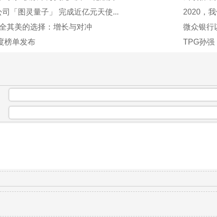
司「图灵量子」 完成近亿元天使...
2020，
两全其美的选择：增长与对冲
微众银行以
年度榜单发布
TPG孙
：
：