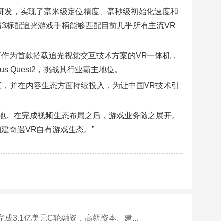
主研发，实现了毫米级定位精度、毫秒级初始化速度和
遇3标配追光游戏手柄能够匹配目前几乎所有主流VR
而作为首款搭载追光视觉交互技术方案的VR一体机，
s Quest2，挑战其行业霸主地位。
度，并在内容生态方面持续投入，为让中国VR技术引
实地。在完成视频生态布局之后，游戏业务随之展开。
建奇遇VR自有游戏生态。”
成3.1亿美元C轮融资，高瓴资本、建...