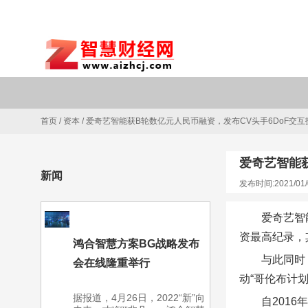
首页
/
资本
/
爱奇艺智能获B轮数亿元人民币融资，发布CV头手6DoF交互
爱奇艺智能获
新闻
发布时间:2021/01/
爱奇艺智
资最高纪录，
鸿合智慧方案BG战略发布
与此同时
会在线隆重举行
动“哥伦布计划
据报道，4月26日，2022“新”向
自201