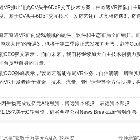
遇VR推出追光CV头手6DoF交互技术方案，由奇遇VR团队自
度。基于CV头手6DoF交互技术，爱奇艺还正式亮相奇遇3，奇
奇艺奇遇VR面向游戏领域的硬件、软件和生态布局全面铺开。
游戏大作”的奇遇3，也将于第二季度正式发布并开售，剑指Oculu
能CEO熊文表示，“面向未来，我们将继续加大自主技术创新力
平台贡献自身的力量。”
能COO孙峰表示，“爱奇艺智能布局VR业务，自信满满、脚踏
的VR开发者给予资金、技术、流量、管理运营等全方位扶持，构
寻因生物完成过亿元A轮融资，博远资本领投、辰德资本跟投
获1.15亿美元C轮融资，硅谷明星公司News Break成新晋独角兽
“冰泉”获数千万美元A及A+轮融资
云顶新耀完