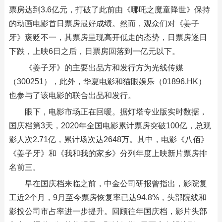
票房达到3.6亿元，打破了此前由《哪吒之魔童降世》保持
的动画电影首日票房最好成绩。然而，观众们对《姜子
牙》褒贬不一，其票房呈现高开低走的态势，日票房逐日
下跌，上映6日之后，日票房回落到一亿元以下。
《姜子牙》的主要出品方和发行方为光线传媒
（300251），此外，华夏电影和猫眼娱乐（01896.HK）
也参与了该电影的联合出品和发行。
眼下，电影市场正在回暖。据灯塔专业版实时数据，
国庆档第3天，2020年全国电影累计票房突破100亿，总观
影人次2.71亿，累计场次达2648万。其中，电影《八佰》
《姜子牙》和《我和我的家乡》分列年度上映新片票房排
名前三。
早在国庆档来临之前，中金公司研报曾指出，影院复
工近2个月，9月至今票房恢复率已达94.8%，头部院线和
影投公司市占率进一步提升。回顾往年国庆档，影片头部