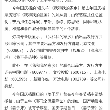
今年国庆档的“领头羊“《我和我的家乡》是去年国庆档
票房冠军《我和我的祖国》的姊妹篇，由张艺谋担任总监
制，宁浩担任总导演，宁浩、徐峥、陈思诚、闫非和彭大
魔、邓超和俞白眉分别执导其中的五个故事。
灯塔专业版显示，《我和我的家乡》的出品发行方共
涉63家公司，其中主要出品方和发行方都是北京文化
（000802），该公司此前曾多次押中《战狼2》《流浪地
球》《我不是药神》等爆款。
此外，在《我和我的家乡》的联合出品方、发行方中
还有中国电影（600977）、文投控股（600715）、上海电
影（601595）、新丽传媒、万达电影（002739）等公司的
身影。
今年国庆档回归的《姜子牙》曾在今年春节档中遗憾
撤档，由于去年《哪吒之魔童降世》的爆红，国产动漫电
影《姜子牙》被寄予厚望。国庆假期首日，《姜子牙》的