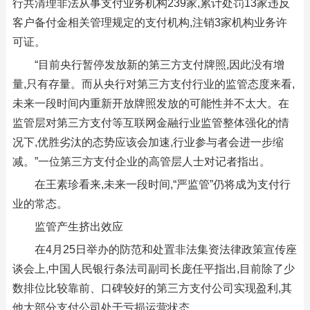
行共清理非法从事支付业务机构239家,累计处罚13家违反
客户备付金相关管理规定的支付机构,注销3家机构业务许
可证。
“目前央行暂停发放新的第三方支付牌照,因此没有增
量,只有存量。而从央行对第三方支付行业的监管态度来看,
未来一段时间内重新开放牌照发放的可能性并不太大。在
监管层对第三方支付等互联网金融行业监管整体强化的情
况下,优胜劣汰的态势应该会加速,行业参与者会进一步缩
减。”一位第三方支付企业的高管层人士对记者指出。
在王素珍看来,未来一段时间,“严监管”仍将成为支付行
业的常态。
监管产生挤出效应
在4月25日举办的防范和处置非法集资法律政策宣传座
谈会上,中国人民银行条法司副司长庞任平指出,目前除了少
数排位比较靠前、口碑较好的第三方支付公司实现盈利,其
他大部分支付公司处于亏损运营状态。