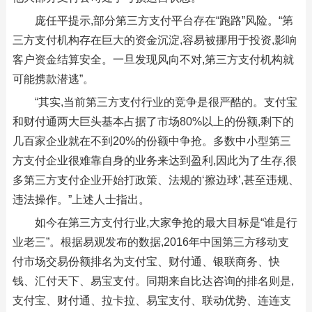
庞任平提示,部分第三方支付平台存在“跑路”风险。“第
三方支付机构存在巨大的资金沉淀,容易被挪用于投资,影响
客户资金结算安全。一旦发现风向不对,第三方支付机构就
可能携款潜逃”。
“其实,当前第三方支付行业的竞争是很严酷的。支付宝
和财付通两大巨头基本占据了市场80%以上的份额,剩下的
几百家企业就在不到20%的份额中争抢。多数中小型第三
方支付企业很难靠自身的业务来达到盈利,因此为了生存,很
多第三方支付企业开始打政策、法规的‘擦边球’,甚至违规、
违法操作。”上述人士指出。
如今在第三方支付行业,大家争抢的最大目标是“谁是行
业老三”。根据易观发布的数据,2016年中国第三方移动支
付市场交易份额排名为支付宝、财付通、银联商务、快
钱、汇付天下、易宝支付。同期来自比达咨询的排名则是,
支付宝、财付通、拉卡拉、易宝支付、联动优势、连连支