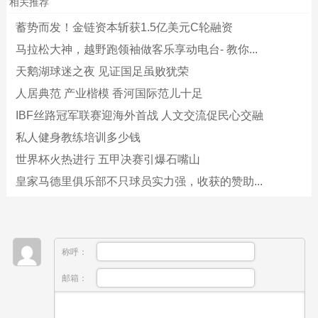
相关推荐
蓄势而发！金链资本斩获1.5亿美元C轮融资
马拉松大神，越野跑领袖做客乐享动电台- 教你...
天鹅湖球迷之夜 见证国足虽败犹荣
人居典范 产业楷模 香河国际范儿十足
IBF丝路冠军联赛迎海外首战 人文交流促民心交融
私人健身教练培训多少钱
世界杯火热进行 五甲决赛引爆石嘴山
皇家马德里俱乐部不只球员实力强，收获的赞助...
称呼：
邮箱：