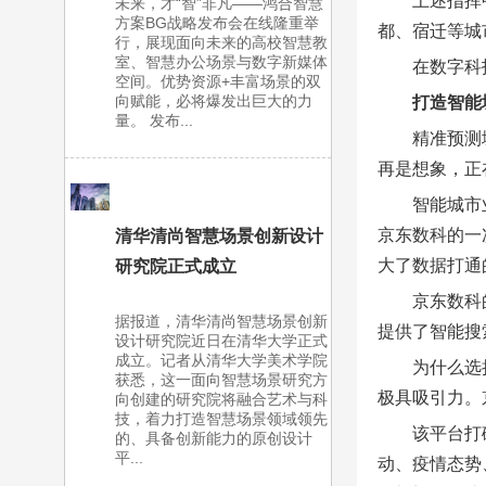
上述指挥
未来，才“智”非凡——鸿合智慧
方案BG战略发布会在线隆重举
都、宿迁等城
行，展现面向未来的高校智慧教
室、智慧办公场景与数字新媒体
在数字科
空间。优势资源+丰富场景的双
向赋能，必将爆发出巨大的力
打造智能
量。 发布...
精准预测
再是想象，正
智能城市
京东数科的一
清华清尚智慧场景创新设计
大了数据打通
研究院正式成立
京东数科
据报道，清华清尚智慧场景创新
提供了智能搜
设计研究院近日在清华大学正式
成立。记者从清华大学美术学院
为什么选
获悉，这一面向智慧场景研究方
极具吸引力。
向创建的研究院将融合艺术与科
技，着力打造智慧场景领域领先
该平台打
的、具备创新能力的原创设计
平...
动、疫情态势