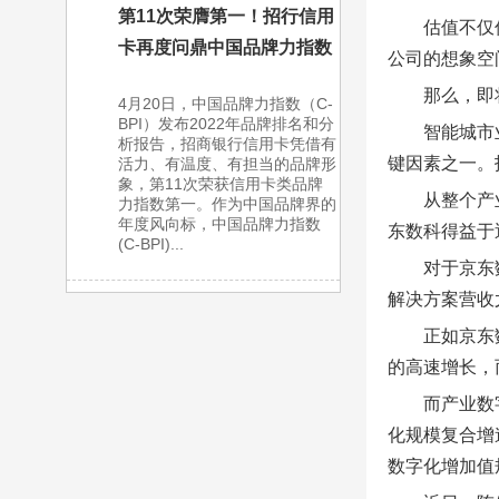
第11次荣膺第一！招行信用
估值不仅
卡再度问鼎中国品牌力指数
公司的想象空
那么，即
4月20日，中国品牌力指数（C-
BPI）发布2022年品牌排名和分
智能城市
析报告，招商银行信用卡凭借有
键因素之一。
活力、有温度、有担当的品牌形
象，第11次荣获信用卡类品牌
从整个产
力指数第一。作为中国品牌界的
年度风向标，中国品牌力指数
东数科得益于
(C-BPI)...
对于京东
解决方案营收尤
正如京东
的高速增长，
而产业数
化规模复合增速
数字化增加值规