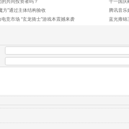
您的共同投资者吗？
十一国庆
魔方”通过主体结构验收
腾讯音乐娱
电竞市场 “玄龙骑士”游戏本震撼来袭
蓝光雍锦
：
：