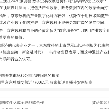
生强在2020服贸会“数字贸易发展趋势和前沿高峰论坛”上表示
在顶层设计层面，把包括产业数据、政务数据在内的数据全面打
指出，京东数科的产业数字化能力较强，优势在于用技术赋能产
建及产业数字化的推进，京东数科正迎来更加广阔的发展空间。
中，京东数科将自身的价值定位为“首席增长官”，即用产业数字
造更多的价值。
字经济的代表企业之一，京东数科的上市显示出以科创板为代表
网+普惠金融：新金融时代》一书作者曹磊表示，而这种通过产
市场和行业的认可。
中国资本市场和公司治理问题的根源
阿里京东总成交额近7700亿元 各家都说直播带货创新高
超图软件达成全球战略合作
披萨加盟