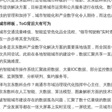
中心只是京东数科打造智能城市样板的一个缩影。京东数科依托
市提供解决方案，目标是将城市运营和公共服务进行在线化、数
技的管理和加持下，城市智能化和产业数字化令人期待，而这也
城市样板，ToG背后大有可为
城市交通流量峰值、智能监管危化品全流程、“领导驾驶舱”实时
在一步步将其变为现实。
业务是京东数科产业数字化解决方案的重要落地场景，而全国首
次共同尝试。此前在各地智能城市的建设中，数据汇聚共享一直
的实施难度。
的智能城市操作系统汇聚政府数据、大量IOC数据、部分监控
索、监测预警、分析研判、集约服务等。
择与京东数科合作？南通市市域治理现代化指挥中心主任、大数
京东数科在人工智能、大数据、算法模型、图象解析方面的技术
破智能城市建设存在的数据孤岛问题，汇聚了数十亿量级的数据
、产业发展等都在一张大屏幕上实时呈现，一屏统览。一旦城市