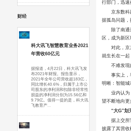
行部门，迅速
京东数科
财经
据孤岛问题，
除了南通
区，成为新区
科大讯飞智慧教育业务2021
对此，京
年营收60亿元
就生长在一起
不难发现
据报道，4月22日，科大讯飞发
布2021年财报。报告显示，
事实上，
2021年全年公司营收超183亿，
明晰：智能城
同比增长40.6%，归属于上市公
司股东的净利润和扣除非经常性
业内认为
损益的净利润分别为15.56亿和
9.79亿。值得一提的是，科大讯
望不断地向更
飞教育产...
“大G”
据上交所
披露了其营收