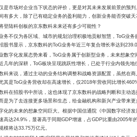
仅是市场对企业当下状态的评价，更是对其未来发展前景的预判
间有多大，除了已有稳定业务的盈利能力，创新业务能否突破天
将登陆科创板的京东数科未来还有多少可能性？
业务不仅为各区域、城市的规划治理积极地贡献智慧，ToG业
招股书显示，京东数科的ToG业务年近三年复合增长率达到239.0
业数字化发展态势来看，ToG业务属于创新型业务，未来想象空
近几年的深耕，ToG板块呈现跳跃性增长，已处于行业内领先地
数科来说，通过主动的业务结构调整和战略资源配置，虽然在商
其是ToG业务营收却在高速增长，仅2018年营收同比增长460
数科在招股书中所说，这也体现了京东数科的战略判断和主动选
而是为了去连接更多场景和生态，给金融机构和新兴产业带来更多
字化的未来的想象空间巨大。根据中国信通院《中国数字经济发展白皮
高达24.9%，显著高于同期GDP增速，占GDP比重由2005年的7
模将达33.75万亿元。