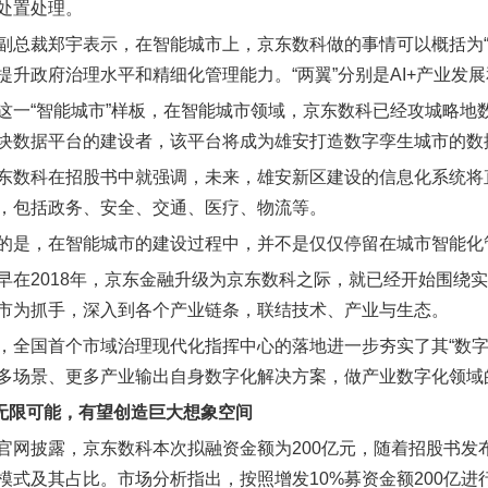
处置处理。
副总裁郑宇表示，在智能城市上，京东数科做的事情可以概括为“
提升政府治理水平和精细化管理能力。“两翼”分别是AI+产业发
这一“智能城市”样板，在智能城市领域，京东数科已经攻城略地
块数据平台的建设者，该平台将成为雄安打造数字孪生城市的数
东数科在招股书中就强调，未来，雄安新区建设的信息化系统将直
，包括政务、安全、交通、医疗、物流等。
的是，在智能城市的建设过程中，并不是仅仅停留在城市智能化
早在2018年，京东金融升级为京东数科之际，就已经开始围绕
市为抓手，深入到各个产业链条，联结技术、产业与生态。
，全国首个市域治理现代化指挥中心的落地进一步夯实了其“数字
多场景、更多产业输出自身数字化解决方案，做产业数字化领域的
划无限可能，有望创造巨大想象空间
官网披露，京东数科本次拟融资金额为200亿元，随着招股书发
模式及其占比。市场分析指出，按照增发10%募资金额200亿进