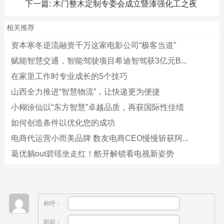
下一篇:
木门整木定制专委会成立暨漆强化工之夜
相关推荐
资本寒冬逆流融资千万这家电影公司“极客当道”
赋能智慧交通，智能驾驶项目希迪智驾获3亿元B...
在家里工作时专业成长的5个技巧
山西全力推进“智慧物流”，让快递更为便捷
小糊涂仙以“东方智慧”卓越品质，再获国际性佳绩
如何创造条件以优化您的成功
电商代运营小而美品牌 数友电商CEO慢慢斩获阿...
葛优躺out碧瑶坐走红！酷开解锁看电视新姿势
称呼：
邮箱：