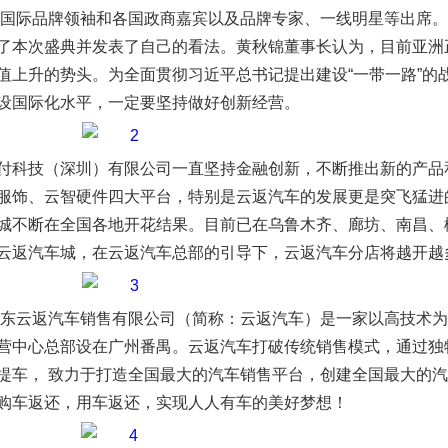
余位国际品牌领袖和各国政商嘉宾以及品牌专家、一线明星等出席
了本次盛典并发表了自己的看法。黄秋锦董事长认为，目前亚洲
值上升的势头。为全面贯彻习近平总书记提出建设“一带一路”的
设国际化水平，一定要坚持做好创新经营。
付科技（深圳）有限公司一直坚持金融创新，不断推出新的产品
服饰、云智硬件四大平台，特别是云返汽车的发展更是突飞猛进
城不断在全国各地开花结果。目前已在乌鲁木齐、廊坊、南昌、
云返汽车城，在云返汽车总部的引导下，云返汽车分店将越开越
广东云返汽车销售有限公司（简称：云返汽车）是一家以高技术
营中心总部设在广州番禺。云返汽车打破传统销售模式，通过独
提车， 致力于打造全国最大的汽车销售平台，创建全国最大的
购车返还，用车返还，实现人人有车的美好梦想！