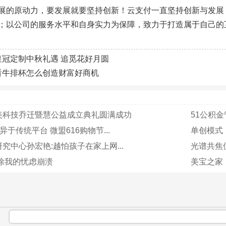
展的原动力，要发展就要坚持创新！云支付一直坚持创新与发展
；以公司的服务水平和自身实力为保障，致力于打造属于自己的
皇冠定制中秋礼遇 追觅花好月圆
看牛排杯怎么创造财富好商机
美科技乔迁暨慧公益成立典礼圆满成功
51公积金
异于传统平台 微盟616购物节...
单创模式
究中心孙宏艳:越怕孩子在家上网...
光谱共焦
除我的忧虑崩溃
美宝之家
：