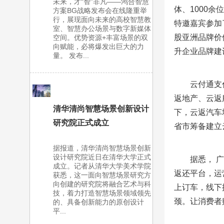
未来，才“智”非凡——鸿合智慧
体、1000
方案BG战略发布会在线隆重举
行，展现面向未来的高校智慧教
特邀嘉宾参加
室、智慧办公场景与数字新媒体
股亚洲品牌价
空间。优势资源+丰富场景的双
向赋能，必将爆发出巨大的力
升企业品牌建
量。 发布...
云付通支
返地产、云返
清华清尚智慧场景创新设计
下，云返汽车
研究院正式成立
省市筹备建立
据报道，清华清尚智慧场景创新
设计研究院近日在清华大学正式
据悉， 
成立。记者从清华大学美术学院
返还平台，运
获悉，这一面向智慧场景研究方
向创建的研究院将融合艺术与科
上订车，线下
技，着力打造智慧场景领域领先
颈。让消费者
的、具备创新能力的原创设计
平...