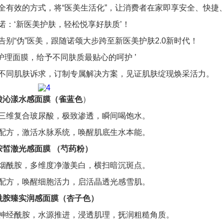
全有效的方式，将“医美生活化”，让消费者在家即享安全、快捷
诺：‘新医美护肤，轻松悦享好肤质’！
告别“伪”医美，跟随诺颂大步跨至新医美护肤2.0新时代！
础护理面膜，给予不同肤质最贴心的呵护 ’
不同肌肤诉求，订制专属解决方案，见证肌肤绽现焕采活力。
酸沁漾水感面膜（雀蓝色
）
三维复合玻尿酸，极致渗透，瞬间喝饱水。
配方，激活水脉系统，唤醒肌底生水本能。
胺皙澈光感面膜 （芍药粉）
烟酰胺，多维度净澈美白，横扫暗沉斑点。
配方，唤醒细胞活力，启活晶透光感雪肌。
酰胺臻实润感面膜（杏子色）
神经酰胺，水源推进，浸透肌理，抚润粗糙角质。