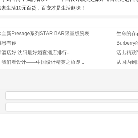
韩素生活10元百货，百变才是生活趣味！
新Presage系列STAR BAR限量版腕表
生命的存在
感恩有你
Burbe
酒店好 沈阳最好婚宴酒店排行...
活出精致
我们看设计——中国设计精英之旅即...
从国内到国
：
：