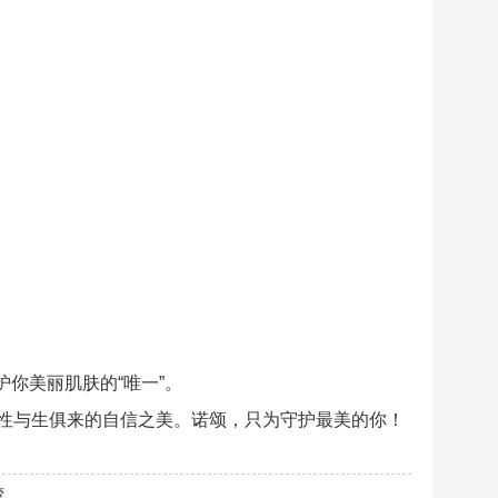
护你美丽肌肤的“唯一”。
性与生俱来的自信之美。诺颂，只为守护最美的你！
湾