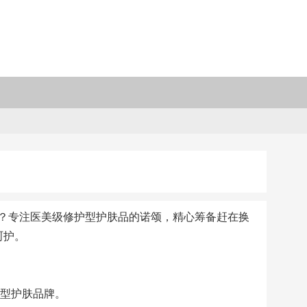
？专注医美级修护型护肤品的诺颂，精心筹备赶在换
呵护。
护型护肤品牌。