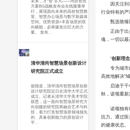
未来，才“智”非凡——鸿合智慧
因关注到
方案BG战略发布会在线隆重举
行，展现面向未来的高校智慧教
行业特有的严
室、智慧办公场景与数字新媒体
甄选致臻
空间。优势资源+丰富场景的双
向赋能，必将爆发出巨大的力
正由于出
量。 发布...
魂，一切以最
‘创新理
清华清尚智慧场景创新设计
专为城市
研究院正式成立
高效地解决“城
启迪于千
据报道，清华清尚智慧场景创新
设计研究院近日在清华大学正式
秋，诺颂重新
成立。记者从清华大学美术学院
获悉，这一面向智慧场景研究方
向创建的研究院将融合艺术与科
诺颂独有
技，着力打造智慧场景领域领先
抗力。通过医
的、具备创新能力的原创设计
平...
的健康状态。