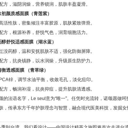
配方，滋阴润燥，营养锁润，肌肤丰盈凝滑。
肽初颜质感面膜（青莲紫）
高活性肽，密集倾注丰富胶原，肌肤紧致弹滑。
配方，根源补养，舒悦气色，润育细胞活力。
药醇舒悦适感面膜（湖水蓝）
红没药醇，温和安抚肌肤不适，强化防御屏障。
配方，抗炎镇静，以水润燥，升级原生防护力。
清衡透感面膜 （青草绿）
PCA锌，调节水油平衡，收敛毛孔，淡化痘印。
配方，畅润补湿，抗炎抑痘，提升肌肤清透感。
颂的法语名字，Le seul意为“唯一”。任凭时光流转，诺颂愿做呵
肤，传承东方千年护肤理念与智慧，融合现代医美科技，发掘女
冬季到台湾，我们看设计——中国设计精英之旅即将首次走进台