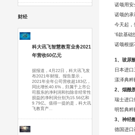
诺颂用安
诺颂的承
财经
今天起，
‘6款基
诺颂根据
科大讯飞智慧教育业务2021
年营收60亿元
1、玻尿
日本进口
据报道，4月22日，科大讯飞发
布2021年财报。报告显示，
漾泽典粹
2021年全年公司营收超183亿，
同比增长40.6%，归属于上市公
2、烟酰
司股东的净利润和扣除非经常性
损益的净利润分别为15.56亿和
瑞士进口
9.79亿。值得一提的是，科大讯
飞教育产...
明皙典粹
3、神经
德国进口