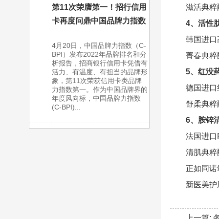
滋活典粹
第11次荣膺第一！招行信用
卡再度问鼎中国品牌力指数
4、活性
韩国进口
4月20日，中国品牌力指数（C-
BPI）发布2022年品牌排名和分
菁春典粹
析报告，招商银行信用卡凭借有
5、红没
活力、有温度、有担当的品牌形
象，第11次荣获信用卡类品牌
德国进口
力指数第一。作为中国品牌界的
年度风向标，中国品牌力指数
舒柔典粹
(C-BPI)...
6、胺锌
法国进口
清肌典粹
正如同诺
新医美护
上一篇: