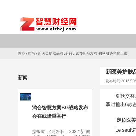
首页
/
时尚
/
新医美护肤品牌Le seul诺颂新品发布 初秋肌遇光耀上市
新医美护肤品
新闻
发布时间:2016/09/
夏秋交替
季时推出6款
鸿合智慧方案BG战略发布
会在线隆重举行
‘定位医
Le s
据报道，4月26日，2022“新”向