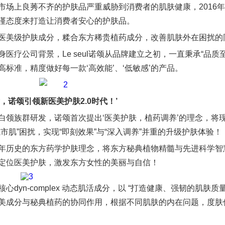
市场上良莠不齐的护肤品严重威胁到消费者的肌肤健康，2016
谨态度来打造让消费者安心的护肤品。
医美级护肤成分，糅合东方稀贵植药成分，改善肌肤外在困扰的
身医疗公司背景，Le seul诺颂从品牌建立之初，一直秉承“品
高标准，精度做好每一款‘高效能’、‘低敏感’的产品。
念，诺颂引领新医美护肤2.0时代！’
白领族群研发，诺颂首次提出‘医美护肤，植药调养’的理念，将
市肌”困扰，实现“即刻效果”与“深入调养”并重的升级护肤体验！
年历史的东方药学护肤理念，将东方秘典植物精髓与先进科学智
定位医美护肤，激发东方女性的美丽与自信！
核心dyn-complex 动态肌活成分，以 “打造健康、强韧的肌
美成分与秘典植药的协同作用，根据不同肌肤的内在问题，度肤