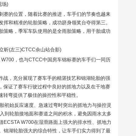
场)
刺赛的位置，随着比赛的推进，车手们的节奏也越来
发挥和精准的轮胎策略，成功跻身领奖台夺得第三。
胎策略，季军车队使用的是全雨胎策略，用干胎成功
立昕(左三)CTCC佘山站合影)
A W700，也与CTCC中国房车锦标赛的车手们一同历
雨中作战，充分展现了赛车手的精湛技艺和锦湖轮胎的强
最大，保证了赛车行驶过程中良好的抓地力以及在干地赛
的急速转弯提供了极佳的操控性和平稳性。
的轮胎初始反应速度、急速过弯时突出的抓地力与操控灵
开进入到轮胎接地面和赛道之间的积水，避免因雨水太多
CSTA W700在湿滑路面上强大的排水性、抓地力
。锦湖轮胎强大的综合特性，让车手们实力得到了最