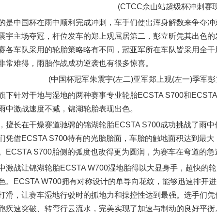
(CTCC佘山站超级杯冲刺赛现
的是中国杯在雨中顺利完成冲刺，车手们使出浑身解数来争夺冲
震宇主场夺冠，杆位发车的郑上观屈居第二，彭立昕凭其出色的
赛各车队采用的轮胎策略略有不同，冠亚军所在车队皆采用全干
非常难得，雨胎作战成功逆袭也有很多惊喜。
(中国杯冠军朱震宇(左二)亚军郑上观(左一)季军彭
旗下针对干地与湿地的两种赛事专业轮胎ECSTA S700和ECST
雨中激战速度不减，锦湖轮胎表现出色。
，擅长在干燥赛道驰骋的锦湖轮胎ECSTA S700成功挑战了
们凭借ECSTA S700特有的光胎胎面，车胎的触地面积达到
。ECSTA S700胎侧的弧度也改得更为圆润，为赛车在弯道
中激战让锦湖轮胎ECSTA W700湿地胎得以大显身手，超快
色。ECSTA W700拥有对称设计的单导向花纹，能够迅速排
打滑，让赛车湿地行驶时的抓地力和操控性达到最强。选手们凭借E
跑疾速突破、转弯行云流水，完美实现了加速与制动的良好平衡