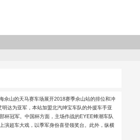
上海佘山的天马赛车场展开2018赛季佘山站的排位和冲
艾明达为亚军，本站加盟北汽绅宝车队的外援车手亚
俱乐部杯冠军。中国杯方面，主场作战的EYEE蜂潮车队
彭立昕上演超车大戏，以季军身份喜登领奖台。此外，纵横