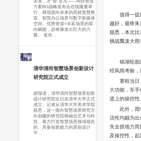
未来，才“智”非凡——鸿合智慧
方案BG战略发布会在线隆重举
行，展现面向未来的高校智慧教
值得一提
室、智慧办公场景与数字新媒体
越好，最终朱
空间。优势资源+丰富场景的双
向赋能，必将爆发出巨大的力
据悉，本次比
量。 发布...
挑战瓢泼大雨
锦湖轮胎
清华清尚智慧场景创新设计
经风雨考验，
研究院正式成立
赛程当日
大功能，车手
据报道，清华清尚智慧场景创新
道上的操控性
设计研究院近日在清华大学正式
成立。记者从清华大学美术学院
此外，雨
获悉，这一面向智慧场景研究方
向创建的研究院将融合艺术与科
活性均颇为出
技，着力打造智慧场景领域领先
失去抓地力而
的、具备创新能力的原创设计
平...
及操控性，起