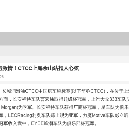
与激情！CTCC上海佘山站扣人心弦
26
日，长城润滑油CTCC中国房车锦标赛(以下简称CTCC)，在位于
方面，长安福特车队曹宏炜取得超级杯冠军，上汽大众333车队
am Morgan)为季军。长安福特车队获得厂商杯冠军，星车队为
，LEORacing利奥车队郑上观为亚军，力魔Motive车队
冠军收入囊中，EYEE蜂潮车队为俱乐部杯冠军。