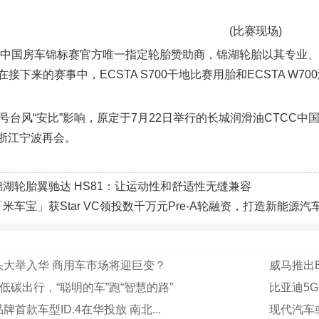
(比赛现场)
18中国房车锦标赛官方唯一指定轮胎赞助商，锦湖轮胎以其专业
接下来的赛事中，ECSTA S700干地比赛用胎和ECSTA 
0号台风“安比”影响，原定于7月22日举行的长城润滑油CTC
日浙江宁波再会。
锦湖轮胎翼驰达 HS81：让运动性和舒适性无缝兼容
「米车宝」获Star VC领投数千万元Pre-A轮融资，打造新能源
头大举入华 商用车市场将迎巨变？
威马推出
动低碳出行，“聪明的车”跑“智慧的路”
比亚迪5
首款车型ID.4在华投放 南北...
现代汽车