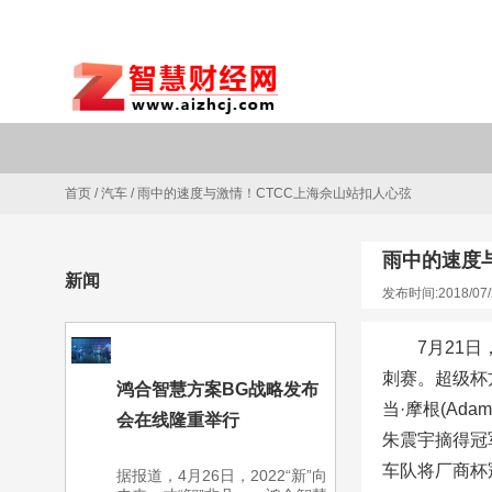
首页
/
汽车
/
雨中的速度与激情！CTCC上海佘山站扣人心弦
雨中的速度
新闻
发布时间:2018/07/
7月21
刺赛。超级杯
鸿合智慧方案BG战略发布
当·摩根(Ad
会在线隆重举行
朱震宇摘得冠军
车队将厂商杯
据报道，4月26日，2022“新”向