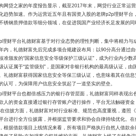
构网贷之家的年度报告显示，截至2017年末，网贷行业正常运营
化趋势加速。作为运营近五年且有国资入股的老牌p2p理财平台
不锈钢质押借款等细分领域，在促进我国产业经济长足发展的同
2p理财平台礼德财富基于对行业态势的理性判断，集中将精力与
年内，礼德财富先后完成多项合规建设布局：以90分高分通过
核准颁发的“国家信息安全等级保护三级认证”，成为行业内少数
级认证属于“监管级别”，是国家对非银行机构的最高级认证，由
。礼德财富获得国家信息安全等保三级认证，也意味着其在信息
的认可，为保障用户信息安全筑起了一道坚实的壁垒。
2p理财平台也都倍感压力的银行存管层面，礼德财富同样表现出
款人的资金直接通过银行存管账户进行操作，平台无法触碰资金
;在信披方面，礼德财富对对行业标准、规范也高度重视，遵照
平台进行全方位披露，并根据监管要求和协会自律持续优化。在借
，根据借款项目上线情况来看，所有项目严格执行自然人借款余额