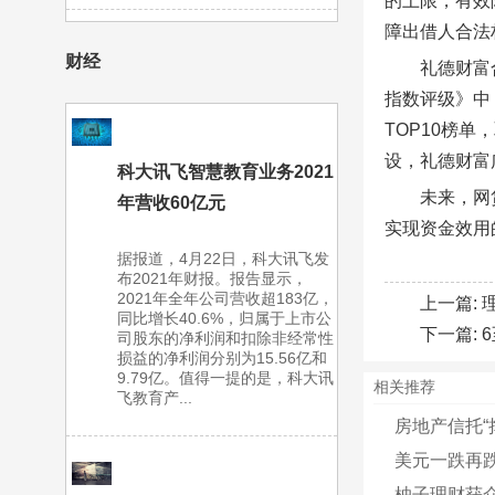
的上限，有效
障出借人合法
财经
礼德财富
指数评级》中
TOP10榜
设，礼德财富
科大讯飞智慧教育业务2021
未来，网
年营收60亿元
实现资金效用
据报道，4月22日，科大讯飞发
布2021年财报。报告显示，
2021年全年公司营收超183亿，
上一篇:
同比增长40.6%，归属于上市公
下一篇:
司股东的净利润和扣除非经常性
损益的净利润分别为15.56亿和
9.79亿。值得一提的是，科大讯
相关推荐
飞教育产...
房地产信托“
美元一跌再
柚子理财获众