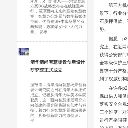
未来，才“智”非凡——鸿合智慧
第三方机
方案BG战略发布会在线隆重举
行，展现面向未来的高校智慧教
景下，行业分
室、智慧办公场景与数字新媒体
石质押借款、
空间。优势资源+丰富场景的双
向赋能，必将爆发出巨大的力
势。
量。 发布...
据悉，p
究上。在近两
获得公安部门
清华清尚智慧场景创新设计
全等级保护三
研究院正式成立
要求十分严格
到了权威机构
据报道，清华清尚智慧场景创新
在许多p
设计研究院近日在清华大学正式
成立。记者从清华大学美术学院
保出借人和借
获悉，这一面向智慧场景研究方
落实安全合规
向创建的研究院将融合艺术与科
技，着力打造智慧场景领域领先
三个维度，对
的、具备创新能力的原创设计
进行严格限额
平...