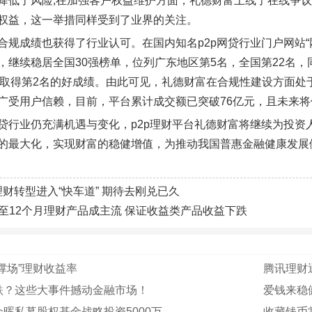
降低了风险;在加强客户权益维护方面，礼德财富上线了在线争
权益，这一举措同样受到了业界的关注。
合规成绩也获得了行业认可。在国内知名p2p网贷行业门户网站“网
，继续稳居全国30强榜单，位列广东地区第5名，全国第22名
单，取得第2名的好成绩。由此可见，礼德财富在合规性建设方面
广受用户信赖，目前，平台累计成交额已突破76亿元，且未来
贷行业仍充满机遇与变化，p2p理财平台礼德财富将继续为投资
的最大化，实现财富的稳健增值，为推动我国普惠金融健康发展
理财转型进入“快车道” 期待去刚兑已久
6至12个月理财产品成主流 保证收益类产品收益下跌
撑场”理财收益率
腾讯理财
跌？这些大事件撼动金融市场！
爱钱来稳
晖私募股权基金战略投资5000万
收藏钱币