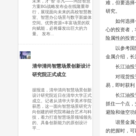
未来，才“智”非凡——鸿合智慧
难，但要选择
方案BG战略发布会在线隆重举
研究。
行，展现面向未来的高校智慧教
室、智慧办公场景与数字新媒体
如何选择
空间。优势资源+丰富场景的双
向赋能，必将爆发出巨大的力
心的投资者，
量。 发布...
险属性的投资
以参考国
金属介绍，长
清华清尚智慧场景创新设计
长江油投
研究院正式成立
对现货投
易，即时获利
据报道，清华清尚智慧场景创新
长江油投
设计研究院近日在清华大学正式
成立。记者从清华大学美术学院
抓住一个点，
获悉，这一面向智慧场景研究方
向创建的研究院将融合艺术与科
避险和做空功
技，着力打造智慧场景领域领先
谐昱金属
的、具备创新能力的原创设计
平...
的把握时，可