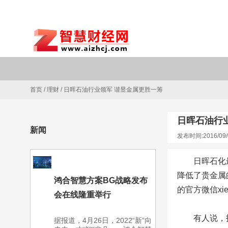
首页
/
理财
/
日晖石油行业领军 谐昱金属更胜一筹
日晖石油行
新闻
发布时间:2016/09/
日晖石化
降低了贵金属
鸿合智慧方案BG战略发布
的官方微信xi
会在线隆重举行
有人说，
据报道，4月26日，2022“新”向