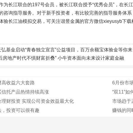
作为长江联合的197号会员，被长江联合授予“优秀会员”，在
的咨询指导服务。对于新手投资者，有比较完善的指导服务体系
体验长江油模拟交易，可关注谐昱金属的官方微信xieyusyb下
天弘基金启动“青春独立宣言”公益项目，百万余额宝体验金等你来
“后房地产时代不惧财富折叠” 小牛资本面向未来设计家庭金融
财高收益六大套路
6月份市场
买信托产品热情持续高涨
“双11”
金理财投资 实现公司资金效益最大化
市场趋于正
法，投资可以很有趣
赚钱的同时