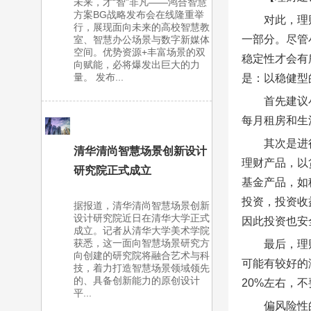
未来，才“智”非凡——鸿合智慧
方案BG战略发布会在线隆重举
对此，理
行，展现面向未来的高校智慧教
一部分。尽管
室、智慧办公场景与数字新媒体
空间。优势资源+丰富场景的双
稳定性才会有
向赋能，必将爆发出巨大的力
量。 发布...
是：以稳健型
首先建议
每月租房和生活
其次是进
清华清尚智慧场景创新设计
理财产品，以
研究院正式成立
基金产品，如
投资，投资收
据报道，清华清尚智慧场景创新
设计研究院近日在清华大学正式
因此投资也安
成立。记者从清华大学美术学院
获悉，这一面向智慧场景研究方
最后，理
向创建的研究院将融合艺术与科
可能有较好的
技，着力打造智慧场景领域领先
的、具备创新能力的原创设计
20%左右，不
平...
偏风险性