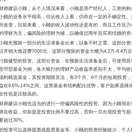
财师建议小顾，从个人情况来看，小顾是房产经纪人，工资的构
小顾的业务水平很高，但从收入上看，仍存在一定的不确定性。
所改变，目前来看，小顾的收入波动性还是有的，而且工作压力
的理财为主，偏风险的理财为辅，以确保过两年后买房结婚的资金
小顾先预留一部分的生活准备金出来，以备不时之需。这部分资金
开销大致花费7000元，这部分预留的资金大概为4.2万-8.4万
行稳健型的投资。这部分资金，在预留生活准备金后，可使用其中
货币型基金为例，各大银行的理财产品收益率差别不大，平均收益率在
稳利精选基金，其投资期限灵活，有3个月、6个月的短期投资，年
益在9.6%-14%之间。这类基金有结构配比优势，客户如果选
全性也是比较高的。
财师建议小顾也适当的进行一些偏风险性的投资。因为小顾现在
潜在收益，但前提是投资比例不要过高，否则一旦出现投资亏损
要超过30%。
的投资可以选择股票或股票基金等。小顾的投资经验较少，个人