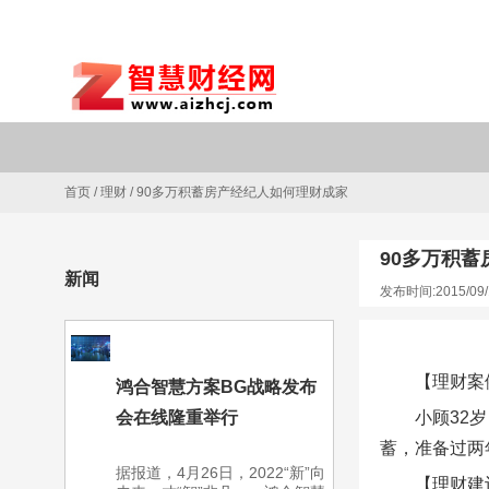
首页
/
理财
/
90多万积蓄房产经纪人如何理财成家
90多万积
新闻
发布时间:2015/09/
【理财案
鸿合智慧方案BG战略发布
会在线隆重举行
小顾32
蓄，准备过两
据报道，4月26日，2022“新”向
【理财建