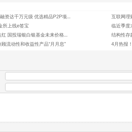
融资达千万元级 优选精品P2P项...
互联网理财
金所上线e签宝
临近季度
红 国投瑞银白银基金未来价格...
结构性存
顾流动性和收益性产品“月月息”
4月热报
：
：