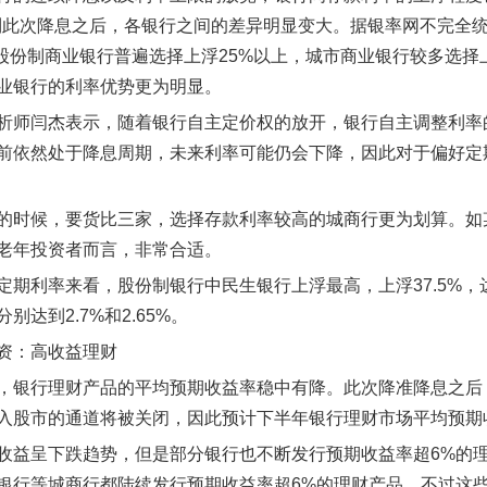
，到此次降息之后，各银行之间的差异明显变大。据银率网不完全
%，股份制商业银行普遍选择上浮25%以上，城市商业银行较多选
业银行的利率优势更为明显。
析师闫杰表示，随着银行自主定价权的放开，银行自主调整利率
前依然处于降息周期，未来利率可能仍会下降，因此对于偏好定
的时候，要货比三家，选择存款利率较高的城商行更为划算。如某
老年投资者而言，非常合适。
定期利率来看，股份制银行中民生银行上浮最高，上浮37.5%，
别达到2.7%和2.65%。
资：高收益理财
，银行理财产品的平均预期收益率稳中有降。此次降准降息之后
入股市的通道将被关闭，因此预计下半年银行理财市场平均预期
收益呈下跌趋势，但是部分银行也不断发行预期收益率超6%的
银行等城商行都陆续发行预期收益率超6%的理财产品，不过这