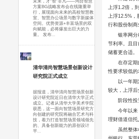
未来，才“智”非凡——鸿合智慧
方案BG战略发布会在线隆重举
上浮1.2倍
行，展现面向未来的高校智慧教
上浮12.5
室、智慧办公场景与数字新媒体
空间。优势资源+丰富场景的双
行和股份制商
向赋能，必将爆发出巨大的力
量。 发布...
银率网分
节利率。且目
储蓄更合适。
在存定期
清华清尚智慧场景创新设计
性要求较低的
研究院正式成立
以一年期
较大，上浮后分
据报道，清华清尚智慧场景创新
设计研究院近日在清华大学正式
阶段性投
成立。记者从清华大学美术学院
获悉，这一面向智慧场景研究方
今年以来
向创建的研究院将融合艺术与科
理财借道信托
技，着力打造智慧场景领域领先
的、具备创新能力的原创设计
虽然整体
平...
州银行、东莞