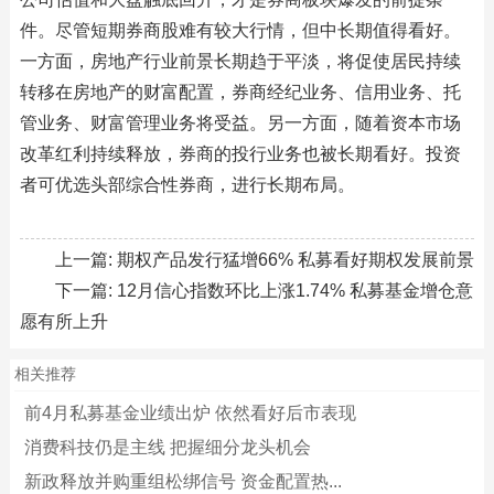
件。尽管短期券商股难有较大行情，但中长期值得看好。
一方面，房地产行业前景长期趋于平淡，将促使居民持续
转移在房地产的财富配置，券商经纪业务、信用业务、托
管业务、财富管理业务将受益。另一方面，随着资本市场
改革红利持续释放，券商的投行业务也被长期看好。投资
者可优选头部综合性券商，进行长期布局。
上一篇:
期权产品发行猛增66% 私募看好期权发展前景
下一篇:
12月信心指数环比上涨1.74% 私募基金增仓意
愿有所上升
相关推荐
前4月私募基金业绩出炉 依然看好后市表现
消费科技仍是主线 把握细分龙头机会
新政释放并购重组松绑信号 资金配置热...