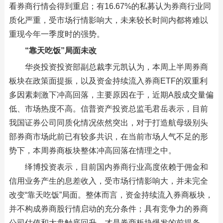
看券商行情会得到重启；有16.67%的私募认为券商行业同
质化严重，受市场行情影响大，未来较长时间内都将难以
重现今年一季度时的强势。
“靠天吃饭”局面未改
华炎投资投资部副总裁李元凯认为，本周上半周券商
板块在政策面提振，以及资金持续流入券商ETF的双重利
多因素刺激下冲高回落，主要原因在于，近期A股成交量偏
低、市场热度不高。信普资产投资总监毛君岳表示，目前
我国证券公司同质化情况依然突出，对于打造航母级别头
部券商市场此前已有较多共识，在当前市场人气不足的形
势下，本周券商板块整体冲高回落在情理之中。
绎博投资表示，目前国内券商行业高度依赖于佣金和
信用业务产生的息差收入，受市场行情影响大，并未完全
改变“靠天吃饭”局面。整体而言，资金持续流入券商板块，
并不构成券商股行情启动的充分条件；具有竞争力的券商
公司估值和大盘触底回升，才是券商板块爆发的前提条