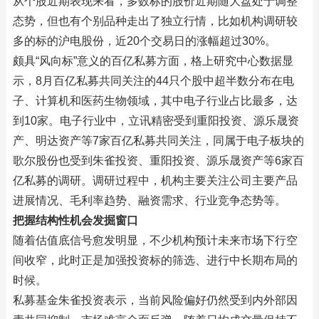
从个股近期表现来看，多数标的股价近期随大盘处于调整
态势，但也有个别品种走出了独立行情，比如机构调研较
多的标的沪电股份，近20个交易日的涨幅超过30%。
颇具“风向标”意义的百亿私募方面，格上研究中心数据显
示，8月百亿私募共同关注的44只个股中超半数分布在电
子、计算机和医药生物领域，其中电子行业占比最多，达
到10家。电子行业中，立讯精密受到重阳投资、源乐晟资
产、明达资产等7家百亿私募共同关注，同属于电子板块的
歌尔股份也受到朱雀投资、重阳投资、源乐晟资产等6家百
亿私募的调研。调研过程中，机构主要关注公司主要产品
进展情况、毛利率趋势、融资需求、行业竞争态势等。
把握结构性机会发掘窗口
随着估值底信号愈发明显，不少机构预计未来市场下行空
间收窄，此时正是加强投资标的筛选、进行中长期布局的
时候。
私募基金朱雀投资表示，当前风险偏好仍然受到内外部因