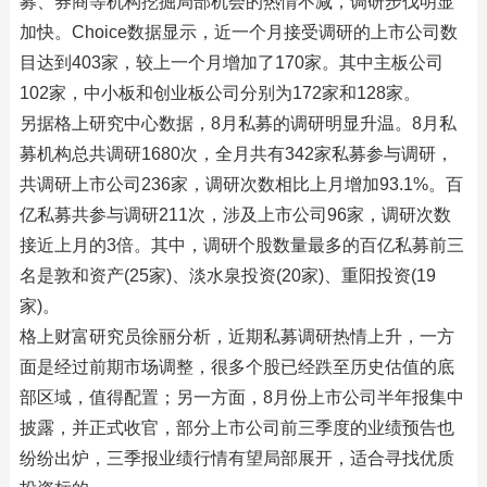
募、券商等机构挖掘局部机会的热情不减，调研步伐明显
加快。Choice数据显示，近一个月接受调研的上市公司数
目达到403家，较上一个月增加了170家。其中主板公司
102家，中小板和创业板公司分别为172家和128家。
另据格上研究中心数据，8月私募的调研明显升温。8月私
募机构总共调研1680次，全月共有342家私募参与调研，
共调研上市公司236家，调研次数相比上月增加93.1%。百
亿私募共参与调研211次，涉及上市公司96家，调研次数
接近上月的3倍。其中，调研个股数量最多的百亿私募前三
名是敦和资产(25家)、淡水泉投资(20家)、重阳投资(19
家)。
格上财富研究员徐丽分析，近期私募调研热情上升，一方
面是经过前期市场调整，很多个股已经跌至历史估值的底
部区域，值得配置；另一方面，8月份上市公司半年报集中
披露，并正式收官，部分上市公司前三季度的业绩预告也
纷纷出炉，三季报业绩行情有望局部展开，适合寻找优质