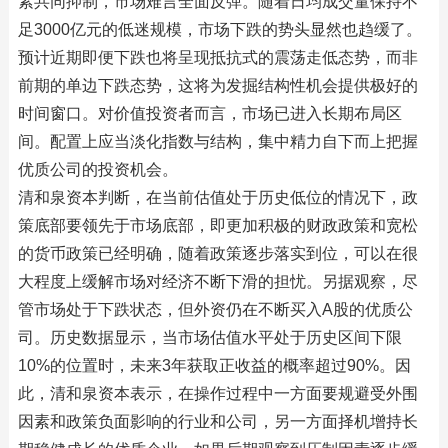
素共同抑制，市场难言全面反弹。随着日均成交量保持不
足3000亿元的低迷规模，市场下跌的势头显然也趋缓了。
预计近期即便下跌也将呈现抵抗式的震荡走低态势，而非
前期的单边下跌态势，这将为发掘结构性机会提供极好的
时间窗口。对价值投资者而言，市场已进入长期布局区
间。配置上应当淡化指数与结构，集中精力自下而上把握
优质公司的投资机会。
清和泉资本判断，在当前估值处于历史低位的情况下，政
策底部要领先于市场底部，即更加积极的财政政策和宽松
的货币政策已经明确，随着政策逐步落实到位，可以在很
大程度上缓解市场对经济不断下滑的担忧。另据观察，尽
管市场处于下跌状态，但外资仍在不断买入A股的优质公
司。历史数据显示，当市场估值水平处于历史区间下限
10%的位置时，未来3年获取正收益的概率超过90%。因
此，清和泉资本表示，在操作过程中一方面要规避受外围
因素和政策负面影响的行业和公司，另一方面择机增持长