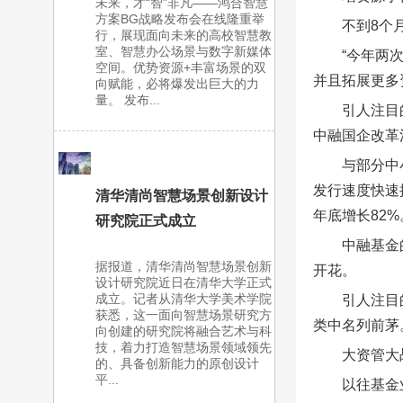
未来，才“智”非凡——鸿合智慧
方案BG战略发布会在线隆重举
不到8个
行，展现面向未来的高校智慧教
室、智慧办公场景与数字新媒体
“今年两
空间。优势资源+丰富场景的双
并且拓展更多
向赋能，必将爆发出巨大的力
量。 发布...
引人注目
中融国企改革
与部分中
发行速度快速
清华清尚智慧场景创新设计
年底增长82
研究院正式成立
中融基金
据报道，清华清尚智慧场景创新
开花。
设计研究院近日在清华大学正式
成立。记者从清华大学美术学院
引人注目
获悉，这一面向智慧场景研究方
类中名列前茅
向创建的研究院将融合艺术与科
技，着力打造智慧场景领域领先
大资管大
的、具备创新能力的原创设计
平...
以往基金