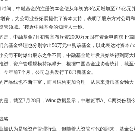
月时间，中融基金的注册资本金便从年初的3亿元增加至7.5亿
次增资，为公司业务拓展提供了资本支持，表明了股东方对公司
资管领域。”接近中融基金的知情人士称。
的是，中融基金7月初曾宣布斥资2000万元固有资金申购旗下
混合基金经理也分别拿出50万元申购该基金，以此表达对资本
小公司不时爆出股东之争不同，中融基金近年发展始终得到两大
推进，资产管理规模持续攀升。根据中国基金业协会统计，截至今
%。今年前7个月，公司总共发行了8只新基金。
的产品线也不断丰富，而且结构更加合理，从原来货币基金独大
的是，截至7月28日，Wind数据显示，中融货币A、C两类份额今
。
战略
业被认为是轻资产管理行业，但随着大资管时代的到来，基金公