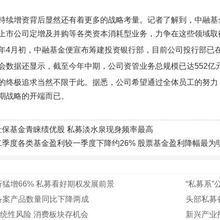
持续增资背后显然还有着更多的战略考量。记者了解到，中融基
上市公司定增及并购等各类资本消耗型业务，力争在这些领域取
年4月初，中融基金便宣布筹建投资银行部，目前公司投行部已
会数据还显示，截至今年中期，公司资管业务总规模已达552亿
的终极追求当然不限于此。据悉，公司希望通过全体员工的努力
期战略的开端而已。
社保基金青睐绩优股 私募淡水泉现身频率最高
二季度各类基金盈利较一季度下降约26% 股票基金盈利降幅最为
猛增66% 私募看好期权发展前景
“私募系”
备案产品数量同比下降两成
头部私募备
统性风险 消费板块存机会
新兴产业指