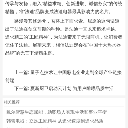
传承与发扬，融入“精益求精、创新进取、诚信务实”的传统
精髓，将“法迪”品牌变成法迪电器最具影响力的名片。
路漫漫其修远兮，吾将上下而求索。屈原的这句话道
出了法迪在创立前期的种种。是法迪一直以来追求卓越、
追求精工的“工匠精神”，为法迪带来了无限商机，让消费者
记住了法迪。展望未来，相信法迪定会在“中国十大热水器
品牌”的光芒下熠熠生辉。
上一篇:
量子点技术让中国彩电企业走到全球产业链接
前端
下一篇:
夏新厨卫启动云计划 为用户雕琢品质生活
相关推荐
戴尔智慧生态赋能，助职场人实现生活和事业平衡
韩雪电器：立足工匠精神 从追求速度到追求品质