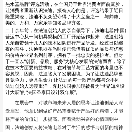
热水器品牌”评选活动，在全国乃至世界消费者面前露脸，
让消费者重新认识法迪。振奋人心的是，评选结果于近日
隆重揭晓，法迪不负众望夺得了十大宝座之一，与帅康、
美的、万和、万家乐等知名品牌齐名。
二十余年前，在法迪创始人的亲自领导下，法迪电器(中国)
营运中心从一间初具规模的工厂开始运作起来，法迪创始
人亲自带领十几人的技术团队进行产品研发。经过日以继
夜的奋斗，法迪电器在当时便已凭借着优质的品质与优惠
的价格在业界名列前茅，拥有了一批忠实的拥护者。但对
于一直以“创新、品质、服务”为核心发展的法迪而言，除了
在技术方面要精益求精，在对细节与工艺方面的考量也不
容忽视，因此，法迪陷入了发展困境。为了让法迪品牌更
具竞争力，更具生命力;让法迪的每一款产品都与众不同，
法迪创始人远渡重洋，奔赴法国参加现被誉为“世界知名设
计大展”的“法国圣泰田设计双年展”。
在展会中，对城市与未来人居的思考让法迪创始人深
受启发。他意识到做好产品需要赋予产品好的精髓，才能
将产品的价值进一步提高。怀着激动兴奋的心情回到中
国，法迪创始人将法迪电器对于生活的感悟与创新的精神