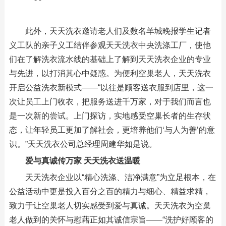
此外，天天洗衣邀请老人们及数名羊城晚报学生记者
义工队的亲子义工结伴参观天天洗衣中央洗涤工厂，使他
们在了解洗衣流水线的基础上了解到天天洗衣企业的专业
与先进，以打消其心中疑惑。为便利空巢老人，天天洗衣
开启公益洗衣新模式——“以往是顾客送衣服到店里，这一
次让员工上门收衣，把服务送进千万家，对于我们而言也
是一次新的尝试。上门探访，实地感受空巢长者的生存状
态，让年轻员工更加了解社会，更培养他们‘与人为善’的意
识。”天天洗衣公司总经理周建华如是说。
爱与真诚传万家 天天洗衣送温暖
天天洗衣企业以“精心洗涤、洁净满意”为立足根本，在
公益活动中更是投入百分之百的精力与细心、精益求精，
致力于让空巢老人切实感受到爱与真诚。天天洗衣为空巢
老人做到的关怀与慰藉正如其诚信宗旨——“洗护好顾客的