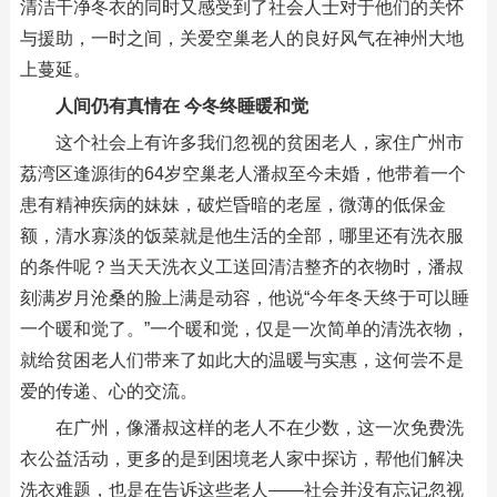
清洁干净冬衣的同时又感受到了社会人士对于他们的关怀
与援助，一时之间，关爱空巢老人的良好风气在神州大地
上蔓延。
人间仍有真情在 今冬终睡暖和觉
这个社会上有许多我们忽视的贫困老人，家住广州市
荔湾区逢源街的64岁空巢老人潘叔至今未婚，他带着一个
患有精神疾病的妹妹，破烂昏暗的老屋，微薄的低保金
额，清水寡淡的饭菜就是他生活的全部，哪里还有洗衣服
的条件呢？当天天洗衣义工送回清洁整齐的衣物时，潘叔
刻满岁月沧桑的脸上满是动容，他说“今年冬天终于可以睡
一个暖和觉了。”一个暖和觉，仅是一次简单的清洗衣物，
就给贫困老人们带来了如此大的温暖与实惠，这何尝不是
爱的传递、心的交流。
在广州，像潘叔这样的老人不在少数，这一次免费洗
衣公益活动，更多的是到困境老人家中探访，帮他们解决
洗衣难题，也是在告诉这些老人——社会并没有忘记忽视