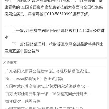
治疗，切勿因为曾经治愈效果不佳就放弃。“战胜癫痫，健
康看我的”全国首届癫痫康复患者技能大赛面向全国征集癫
痫疑难病患，详情可拨打010-58510999进行了解。
上一篇:
江苏省中医院肝病科邵铭教授12月10日公益讲
座
下一篇:
招财猫理财、挖财等互联网金融品牌将共同出
席第五届中国公益节
相关推荐
广东省阳光雨露公益助学促进会现场捐赠仪式活...
Nespresso胶囊线上回收正式启动
全国智慧康养高峰论坛上“关爱阿尔茨海默症”公...
百万成都娃迎开学第一课，16位精英同步开讲天...
微孝暖夕，感恩有你
中国平安正式启动“一路平安•让爱回家”大型公...