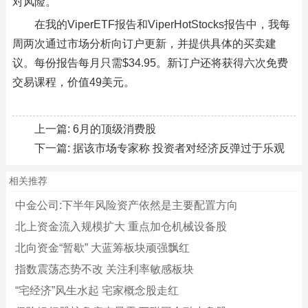
对风险。
在我的ViperETF报告和ViperHotStocks报告中，我每
周两次通过市场分析向订户更新，并提供具体的买卖建
议。每份报告每月只需$34.95。新订户还将获得六次免费
交易课程，价值49美元。
上一篇:
6月的顶级消费股
下一篇:
据该市场专家称 投资者对经济反弹过于乐观
相关推荐
中金公司:下半年风险资产依然是主要配置方向
北上资金流入规模扩大 重点加仓机械设备股
北向资金“暂歇” 大蓝筹板块顽强飘红
指数震荡态势不改 关注利率敏感板块
“宅经济”风生水起 宅家概念股走红