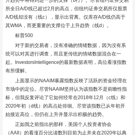
升趋势中将得到进一步的支撑（b行）。尽管纽约证券交易
所全日A/D线已超过2月的高点，但纽约证券交易所仅股票
A/D线却没有（线c），显示出背离。仅库存A/D线仍高于
其WMA，而更重要的支撑位于上升趋势（线d）。
标普500
对于新的交易者，没有准确的情绪数据，因为没有系
统可以对其进行调查，而且更传统的情绪数据混合在一
起。InvestorsIntelligence的最新数据表明，高位看涨指数
有所缓解。
上面显示的NAAIM暴露指数反映了活跃的资金经理在
市场中的定位。尽管NAAIM坚持认为该指数不是前瞻性指
标，但我反复评论了它如何经常在2018年12月（c线）和
2020年初（d线）的高点处徘徊。尽管该指数已从年初开
始接近高位，但仍在上升并显示出积极的趋势。
正如我之前指出的那样，美国个人投资者协会
（AAII）的看涨百分比读数到目前为止并未在2020年以典