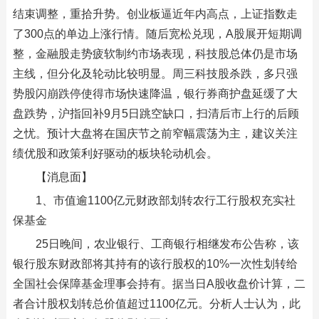
结束调整，重拾升势。创业板逼近年内高点，上证指数走
了300点的单边上涨行情。随后宽松兑现，A股展开短期调
整，金融股走势疲软制约市场表现，科技股总体仍是市场
主线，但分化及轮动比较明显。周三科技股杀跌，多只强
势股闪崩跌停使得市场快速降温，银行券商护盘延缓了大
盘跌势，沪指回补9月5日跳空缺口，扫清后市上行的后顾
之忧。预计大盘将在国庆节之前窄幅震荡为主，建议关注
绩优股和政策利好驱动的板块轮动机会。
【消息面】
1、市值逾1100亿元财政部划转农行工行股权充实社
保基金
25日晚间，农业银行、工商银行相继发布公告称，该
银行股东财政部将其持有的该行股权的10%一次性划转给
全国社会保障基金理事会持有。据当日A股收盘价计算，二
者合计股权划转总价值超过1100亿元。分析人士认为，此