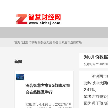
首页
/
股票
/
对8月份数据无感 外围因素主导当前市场
对8月份数
新闻
发布时间:2018/09/
沪深两市
指均以中大阴线
鸿合智慧方案BG战略发布
2.41%。
会在线隆重举行
笔者之前曾经
因为强于预期
据报道，4月26日，2022“新”向