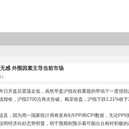
据无感 外围因素主导当前市场
11
昨日开盘后震荡走低，虽然早盘沪指在权重股的带动下一度强劲
报收，沪指2700点再次告破。截至收盘，沪指下跌1.21%收于2
提及，因为周一国家统计局将发布8月PPI和CPI数据，无论P
说明经济向好态势明显，弱于预期则预示着可能出台相对积极的