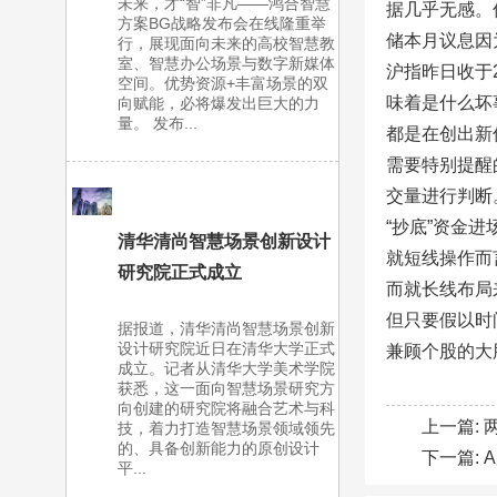
未来，才“智”非凡——鸿合智慧
据几乎无感。
方案BG战略发布会在线隆重举
储本月议息因
行，展现面向未来的高校智慧教
室、智慧办公场景与数字新媒体
沪指昨日收于
空间。优势资源+丰富场景的双
味着是什么坏
向赋能，必将爆发出巨大的力
量。 发布...
都是在创出新
需要特别提醒
交量进行判断
“抄底”资金
清华清尚智慧场景创新设计
就短线操作而
研究院正式成立
而就长线布局
但只要假以时
据报道，清华清尚智慧场景创新
设计研究院近日在清华大学正式
兼顾个股的大
成立。记者从清华大学美术学院
获悉，这一面向智慧场景研究方
向创建的研究院将融合艺术与科
上一篇:
技，着力打造智慧场景领域领先
的、具备创新能力的原创设计
下一篇:
平...