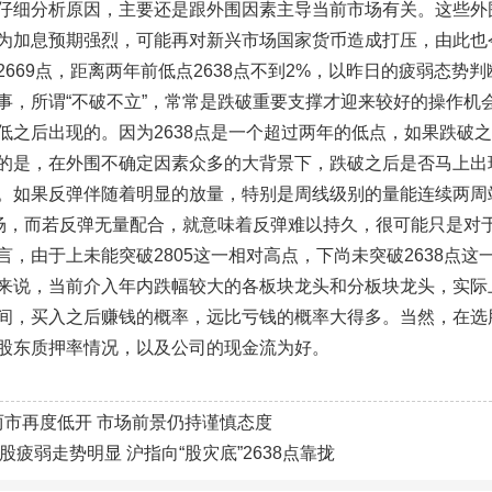
仔细分析原因，主要还是跟外围因素主导当前市场有关。这些外
为加息预期强烈，可能再对新兴市场国家货币造成打压，由此也
2669点，距离两年前低点2638点不到2%，以昨日的疲弱态
事，所谓“不破不立”，常常是跌破重要支撑才迎来较好的操作机
低之后出现的。因为2638点是一个超过两年的低点，如果跌破
的是，在外围不确定因素众多的大背景下，跌破之后是否马上出
。如果反弹伴随着明显的放量，特别是周线级别的量能连续两周
进场，而若反弹无量配合，就意味着反弹难以持久，很可能只是对
言，由于上未能突破2805这一相对高点，下尚未突破2638点
来说，当前介入年内跌幅较大的各板块龙头和分板块龙头，实际
间，买入之后赚钱的概率，远比亏钱的概率大得多。当然，在选
股东质押率情况，以及公司的现金流为好。
两市再度低开 市场前景仍持谨慎态度
A股疲弱走势明显 沪指向“股灾底”2638点靠拢