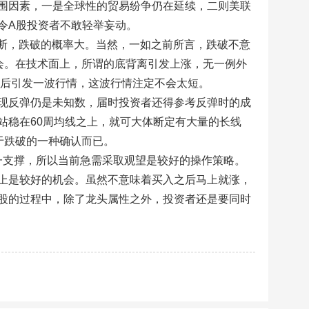
围因素，一是全球性的贸易纷争仍在延续，二则美联
令A股投资者不敢轻举妄动。
势判断，跌破的概率大。当然，一如之前所言，跌破不意
会。在技术面上，所谓的底背离引发上涨，无一例外
之后引发一波行情，这波行情注定不会太短。
现反弹仍是未知数，届时投资者还得参考反弹时的成
站稳在60周均线之上，就可大体断定有大量的长线
于跌破的一种确认而已。
这一支撑，所以当前急需采取观望是较好的操作策略。
上是较好的机会。虽然不意味着买入之后马上就涨，
股的过程中，除了龙头属性之外，投资者还是要同时