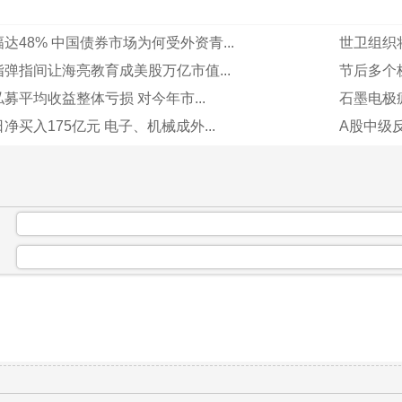
达48% 中国债券市场为何受外资青...
世卫组织将
弹指间让海亮教育成美股万亿市值...
节后多个
募平均收益整体亏损 对今年市...
石墨电极疯
净买入175亿元 电子、机械成外...
A股中级反
：
：