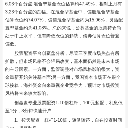
6.03个百分点;混合型基金仓位估算约47.49%，相对上月有
3.23个百分点的跌幅。在混合型基金中，偏股混合型基金
估算仓位约74.07%，偏债混合型基金约为15.96%，灵活配
置型基金约为41.08%。总的来说，公募基金的股票持仓尚
处于中上水平，但有降低仓位的趋势，债券估算仓位普遍
偏低。
股票配资平台创赢盘分析，尽管三季度市场热点有所
扩散，但市场风格不会轻易改变，基本面仍然是未来市场
的主导因素。一方面，监管调整对市场风格影响很大，资
金重新开始关注基本面;另一方面，我国资本市场正在跟全
球接轨，海外资金向来重视企业竞争力，预计对市场投资
风格将带来较大影响。
创赢盘专业股票配资1-10倍杠杆，100元起配，利息低
至1分，3分钟快速开户
1、按天配资，杠杆1-10倍，随借随还，自在投资时间