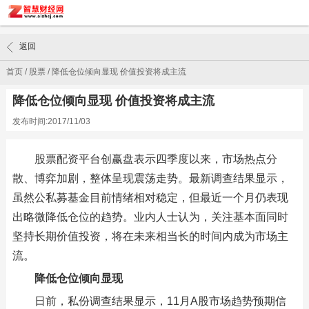
返回
首页
/
股票
/
降低仓位倾向显现 价值投资将成主流
降低仓位倾向显现 价值投资将成主流
发布时间:2017/11/03
股票配资平台创赢盘表示四季度以来，市场热点分
散、博弈加剧，整体呈现震荡走势。最新调查结果显示，
虽然公私募基金目前情绪相对稳定，但最近一个月仍表现
出略微降低仓位的趋势。业内人士认为，关注基本面同时
坚持长期价值投资，将在未来相当长的时间内成为市场主
流。
降低仓位倾向显现
日前，私份调查结果显示，11月A股市场趋势预期信