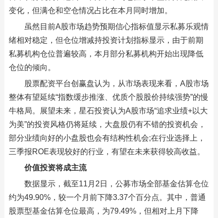
变化，但满仓和空仓情况占比在本月同时增加。
虽然目前A股市场趋势预期信心指标值显示私募乐观情
绪相对稳定，但仓位增减持投资计划指标显示，由于前期
私募机构仓位普遍较高，本月部分私募机构开始出现降低
仓位的倾向。
股票配资平台创赢盘认为，从市场表现来看，A股市场
整体有望延续“指数缓步推涨、优质个股股价持续强势”的慢
牛格局。展望未来，星石投资认为A股市场“追求业绩+以大
为美”的投资风格仍将延续，大盘股仍有不错的投资机会，
部分业绩向好的小盘股也会有结构性机会;在行业选择上，
三季报ROE表现较好的行业，有望在未来获得较高收益。
价值投资将成主流
数据显示，截至11月2日，公募市场全部基金估算仓位
约为49.90%，较一个月前下降3.37个百分点。其中，普通
股票型基金估算仓位最高，为79.49%，但相对上月下降