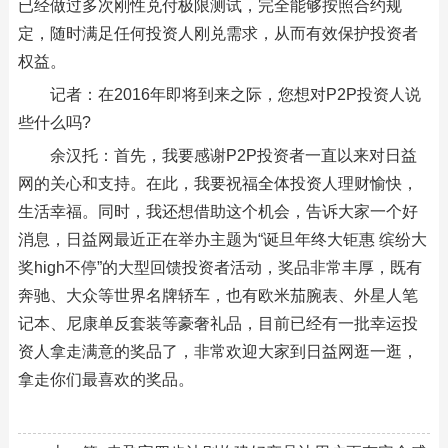
已经做过多次刚性兑付极限测试，完全能够按照合约规
定，随时满足任何投资人刚兑需求，从而有效保护投资者
权益。
记者：在2016年即将到来之际，您想对P2P投资人说
些什么吗?
余汉托：首先，我要感谢P2P投资者一直以来对日益
网的关心和支持。在此，我要祝福全体投资人理财愉快，
生活幸福。同时，我还想借助这个机会，告诉大家一个好
消息，日益网最近正在举办主题为“诞旦年终大钜惠 缤纷大
奖high不停”的大型回馈投资者活动，奖品非常丰厚，既有
奔驰、大众等世界名牌轿车，也有欧米茄腕表、外星人笔
记本、尼康单反套装等豪奢礼品，目前已经有一批幸运投
资人拿走满意的奖品了，非常欢迎大家到日益网逛一逛，
拿走你们最喜欢的奖品。