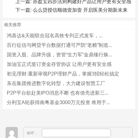
上一篇:
赤盈宝四步法则构建好产品让用户更有安全感
下一篇:
么么贷授信顺德壹加壹 开启医美分期新未来
相关推荐
鸿喜达&天能联合冠名高铁专列正式发车，...
百行征信与网贷平台数据打通可严防“老赖”制造...
国资入股、品牌升级，资管“生力军”金鼎臻行焕...
加油宝正式签订资金存管协议 让用户更有安全感
初见理财-重新审视P2P理财产品，掌握3招轻松搞定
东岳集团推进数字化转型，大力建设智慧工厂
P2P平台欲赴美IPO消息不断 也有借壳进新三...
分利宝A轮获得南粤基金3000万元投资 将用于...
称呼：