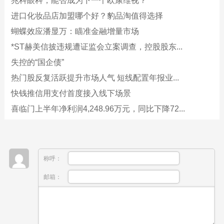
兆科眼科，能否成为下一个欧康维视？
进口化妆品店加盟哪个好？豹品淘值得选择
蝴蝶效应潘显万：瞄准金融增量市场
*ST赫美信披违规遭证监会立案调查，控股股东...
失控的“国企债”
热门股反复活跃提升市场人气 短线配置年报业...
快钱推信用支付首度接入线下场景
喜临门上半年净利润4,248.96万元，同比下降72...
称呼：
邮箱：