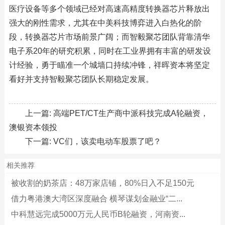
医疗设备等多个领域已经对高速高精度转换器芯片释放出
强大的刚性需求，尤其在中美科技博弈进入白热化的阶
段，转换器芯片市场前景广阔；而智毅聚芯团队背靠清华
电子系20年的研究积累，同时在工业界拥有丰富的研发设
计经验，勇于瞄准一个城墙口持续冲锋，祥晖资本将坚定
看好并支持智毅聚芯团队长期稳定发展。
上一篇:
高端PET/CT生产商中派科技完成A轮融资，
澳银资本领投
下一篇:
VC们，该卖电动车股票了吧？
相关推荐
被收割的奶茶店：48万家店铺，80%日入不足150元
借力粤港澳大湾区深度融合 横琴谋划金融业“二...
中科慧远完成5000万元人民币B轮融资，河南资...