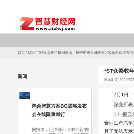
首页
/
财经
/
*ST众泰收年报问询函，报告期末公司未决诉讼总金额还有约
*ST众泰
新闻
发布时间:2020/07/
7月1日
深交所表
鸿合智慧方案BG战略发布
会在线隆重举行
1.年报显
合计生产汽车1
据报道，4月26日，2022“新”向
具了无法表示