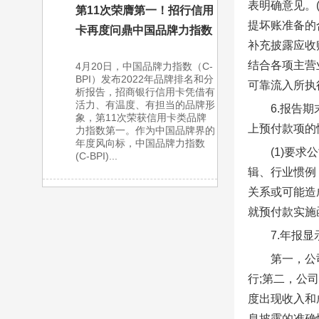
表明确意见。
第11次荣膺第一！招行信用
提坏账准备的
卡再度问鼎中国品牌力指数
补充披露应收账
结合各项主营
4月20日，中国品牌力指数（C-
BPI）发布2022年品牌排名和分
可靠流入所执
析报告，招商银行信用卡凭借有
活力、有温度、有担当的品牌形
6.报告
象，第11次荣获信用卡类品牌
上预付款项的
力指数第一。作为中国品牌界的
年度风向标，中国品牌力指数
(1)要
(C-BPI)...
辑、行业惯例
关系或可能造
就预付款实施
7.年报
第一，公
行;第二，公
度出现收入和
息披露的准确