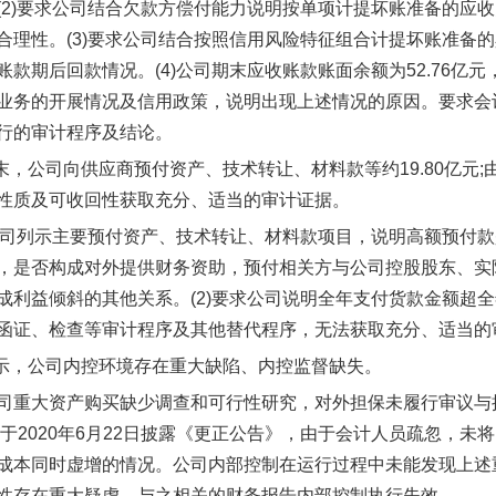
(2)要求公司结合欠款方偿付能力说明按单项计提坏账准备的应
合理性。(3)要求公司结合按照信用风险特征组合计提坏账准备
款期后回款情况。(4)公司期末应收账款账面余额为52.76亿元
业务的开展情况及信用政策，说明出现上述情况的原因。要求会
行的审计程序及结论。
期末，公司向供应商预付资产、技术转让、材料款等约19.80亿
性质及可收回性获取充分、适当的审计证据。
求公司列示主要预付资产、技术转让、材料款项目，说明高额预付
，是否构成对外提供财务资助，预付相关方与公司控股股东、实
成利益倾斜的其他关系。(2)要求公司说明全年支付货款金额超全
函证、检查等审计程序及其他替代程序，无法获取充分、适当的
显示，公司内控环境存在重大缺陷、内控监督缺失。
司重大资产购买缺少调查和可行性研究，对外担保未履行审议与
司于2020年6月22日披露《更正公告》，由于会计人员疏忽，未
成本同时虚增的情况。公司内部控制在运行过程中未能发现上述
性存在重大疑虑，与之相关的财务报告内部控制执行失效。