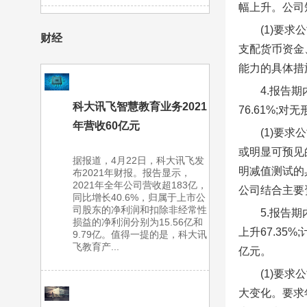
幅上升。公司短
(1)要
财经
支配货币资金
能力的具体措
4.报告
科大讯飞智慧教育业务2021
76.61%;
年营收60亿元
(1)要
或明显可预见
据报道，4月22日，科大讯飞发
明减值测试的
布2021年财报。报告显示，
2021年全年公司营收超183亿，
公司结合主要
同比增长40.6%，归属于上市公
司股东的净利润和扣除非经常性
5.报告
损益的净利润分别为15.56亿和
上升67.35
9.79亿。值得一提的是，科大讯
飞教育产...
亿元。
(1)要
大变化。要求