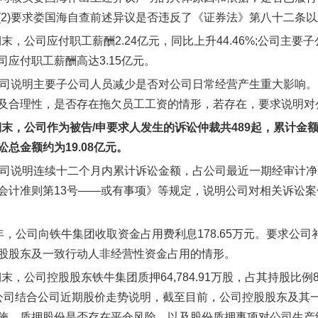
(2)要求娄国海自查前述异议是否违反了《证券法》第八十二条以
期末，公司应付职工薪酬2.24亿元，同比上升44.46%;公司主要子公
司应付职工薪酬高达3.15亿元。
求公司说明主要子公司人员减少是否对公司日常经营产生重大影响。
及合理性，是否存在拖欠员工工资的情形，若存在，要求说明对
末，公司作为被告/申要求人发生的诉讼仲裁共489起，累计金额
总金额约为19.08亿元。
求公司说明连续十二个月内累计诉讼金额，占公司最近一期经审计净
会计准则第13号——或有事项》等规定，说明公司对相关诉讼
019年，公司向铁牛集团收取资金占用费利息178.65万元。要
股股东及一致行动人非经营性资金占用的情形。
期末，公司控股股东铁牛集团质押64,784.91万股，占其持股比例82
求公司结合公司近期股价走势说明，截至目前，公司控股股东及其
施、质押股份是否存在平仓风险，以及股份质押事项对公司生产