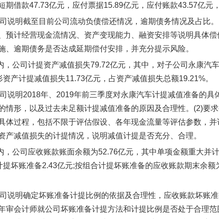
期借款47.73亿元，应付票据15.89亿元，应付账款43.57亿元
求公司说明截至目前公司流动负债偿还情况，逾期债务情况及占比。
、预计经营现金流情况、资产变现能力、融资安排等说明具体偿
施、逾期债务是否达成延期偿付安排，并充分提示风险。
期内，公司计提资产减值损失79.72亿元，其中，对子公司永康汽
对无形资产计提减值损失11.73亿元，占资产减值损失总额19.21%。
求公司说明2018年、2019年前三季度对永康汽车计提减值准备
的情形，以及过去未足额计提减值准备的原因及合理性。(2)要
具体过程，包括不限于评估假设、各年现金流量等评估参数，并说
资产减值损失的计提情况，说明减值计提是否充分、合理。
期内，公司应收账款账面余额为52.76亿元，其中单项金额重大并
%;计提坏账准备2.43亿元;按组合计提坏账准备的应收账款期末余额为3
求公司说明确定坏账准备计提比例的依据及合理性，应收账款坏账准
年审会计师就公司坏账准备计提方法和计提比例是否处于合理范