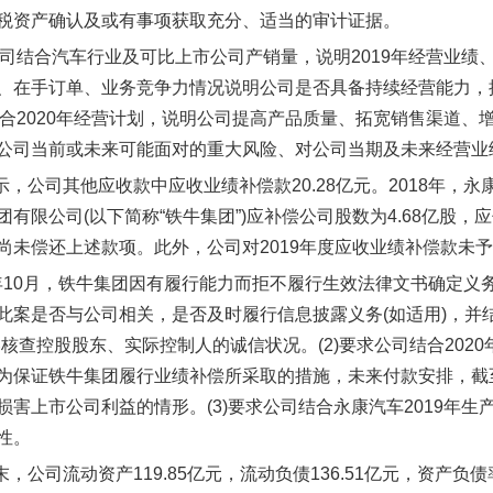
税资产确认及或有事项获取充分、适当的审计证据。
求公司结合汽车行业及可比上市公司产销量，说明2019年经营业绩
、在手订单、业务竞争力情况说明公司是否具备持续经营能力，
司结合2020年经营计划，说明公司提高产品质量、拓宽销售渠道、
公司当前或未来可能面对的重大风险、对公司当期及未来经营业
显示，公司其他应收款中应收业绩补偿款20.28亿元。2018年，永
有限公司(以下简称“铁牛集团”)应补偿公司股数为4.68亿股，
尚未偿还上述款项。此外，公司对2019年度应收业绩补偿款未
019年10月，铁牛集团因有履行能力而拒不履行生效法律文书确
此案是否与公司相关，是否及时履行信息披露义务(如适用)，并
容核查控股股东、实际控制人的诚信状况。(2)要求公司结合202
为保证铁牛集团履行业绩补偿所采取的措施，未来付款安排，截
损害上市公司利益的情形。(3)要求公司结合永康汽车2019年生
性。
末，公司流动资产119.85亿元，流动负债136.51亿元，资产负债率