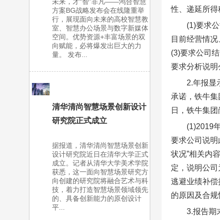
未来，才“智”非凡——鸿合智慧
性、递延所得
方案BG战略发布会在线隆重举
行，展现面向未来的高校智慧教
(1)要
室、智慧办公场景与数字新媒体
空间。优势资源+丰富场景的双
目前经营情况
向赋能，必将爆发出巨大的力
(3)要求公
量。 发布...
要求分析说明
2.年报
承诺，铁牛集团
清华清尚智慧场景创新设计
日，铁牛集团
研究院正式成立
(1)2
要求公司说明
据报道，清华清尚智慧场景创新
状况”相关内
设计研究院近日在清华大学正式
成立。记者从清华大学美术学院
定，说明公司
获悉，这一面向智慧场景研究方
向创建的研究院将融合艺术与科
逃避业绩补偿
技，着力打造智慧场景领域领先
的原因及合规
的、具备创新能力的原创设计
平...
3.报告期