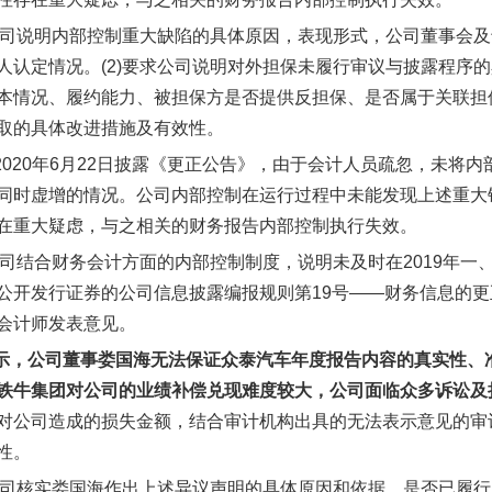
求公司说明内部控制重大缺陷的具体原因，表现形式，公司董事会
人认定情况。(2)要求公司说明对外担保未履行审议与披露程序
本情况、履约能力、被担保方是否提供反担保、是否属于关联担保
取的具体改进措施及有效性。
于2020年6月22日披露《更正公告》，由于会计人员疏忽，未将
同时虚增的情况。公司内部控制在运行过程中未能发现上述重大
在重大疑虑，与之相关的财务报告内部控制执行失效。
求公司结合财务会计方面的内部控制制度，说明未及时在2019年一
公开发行证券的公司信息披露编报规则第19号——财务信息的
会计师发表意见。
示，公司董事娄国海无法保证众泰汽车年度报告内容的真实性、
铁牛集团对公司的业绩补偿兑现难度较大，公司面临众多诉讼及
对公司造成的损失金额，结合审计机构出具的无法表示意见的审计
性。
求公司核实娄国海作出上述异议声明的具体原因和依据，是否已履