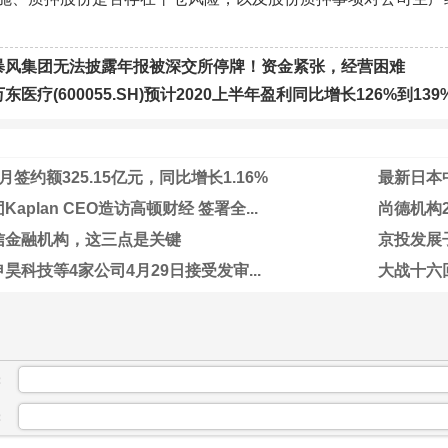
暴风集团无法披露年报被深交所停牌！资金紧张，经营困难
万东医疗(600055.SH)预计2020上半年盈利同比增长126%到139
签约额325.15亿元，同比增长1.16%
最新日本中
aplan CEO造访高顿财经 签署全...
尚德机构2
信金融机构，这三点是关键
京投发展子
昊科技等4家公司4月29日接受发审...
大战十六
：
：