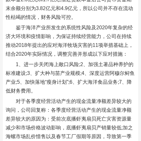
末余额分别为3.82亿元和4.9亿元，所以公司并不存在流动
性枯竭的情况，财务风险可控。
鉴于海洋产业所发生的系统性风险及2020年复杂的经
济大环境和疫情影响，为保证持续经营能力，公司在持续
推动2018年提出的应对海洋牧场灾害的11项举措基础上，
结合2020年实际情况，调整完善并形成以下应对措施：
1、进一步关闭海上敞口风险;2、加强土著品种养护的
标准建设;3、扩大种与苗产业规模;4、深度运营阿穆尔鲟鱼
产业;5、加快落地“瘦身计划”;6、扩大海洋食品业务;7、降
低财务费用。
对于各季度经营活动产生的现金流量净额差异较大的
询问，公司回复称：各季度经营活动产生的现金流量净额
差异较大的原因为：受前次底播虾夷扇贝死亡灾害资源量
减少和市场价格波动影响，底播虾夷扇贝产销量较低;加之
海螺市场乱价惜售以及春节工厂假期等原因，导致第一季