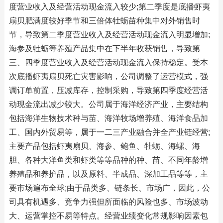
度营业收入及经营活动现金流入较少;第二季度是底播虾夷
扇贝肥满度较好季节和三倍体牡蛎苗种集中对外销售时
节，导致第二季度营业收入及经营活动现金流入明显增加;
海参及牡蛎等养殖产品集中在下半年收获销售，导致第
三、四季度营业收入及经营活动现金流入保持稳定。受本
次底播虾夷扇贝死亡灾害影响，公司调整了运营模式，强
调订单前置，压减库存，控制采购，导致第四季度经营活
动现金流出减少较大。公司属于海洋经济产业，主要结构
包括海洋生物技术种与苗、海洋牧场增养殖、海洋食品加
工、国内外贸易等，属于一二三产业融合并全产业链经营;
主要产品包括虾夷扇贝、海参、鲍鱼、牡蛎、海螺、海
胆、各种大洋鱼类和虾类等等品种的种、苗、不同年龄增
养殖品和养护品，以及原料、半成品、深加工品等等，主
要市场遍布全球;由于品类多、链条长、市场广，因此，公
司具有机遇多、竞争力强但所面临的风险也多、市场波动
大、运营掌控不易等特点。经营业绩变化常规影响因素包