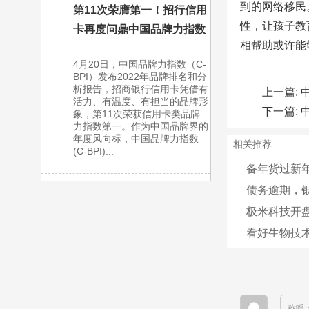
到的网络移民
第11次荣膺第一！招行信用
性，让孩子教
卡再度问鼎中国品牌力指数
相帮助或许能
4月20日，中国品牌力指数（C-
BPI）发布2022年品牌排名和分
析报告，招商银行信用卡凭借有
上一篇:
活力、有温度、有担当的品牌形
下一篇:
象，第11次荣获信用卡类品牌
力指数第一。作为中国品牌界的
年度风向标，中国品牌力指数
相关推荐
(C-BPI)...
备年货过新
债务逾期，银
极米科技开盘大
看好生物技术
称呼