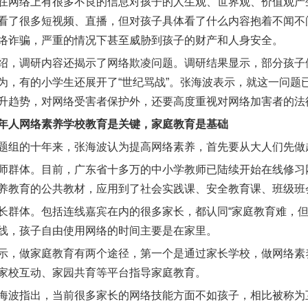
在网络上有很多不良的信息对孩子的人生观、世界观、价值观产
看了很多短视频、直播，但对孩子具体看了什么内容抱着不闻不
络诈骗，严重的情况下甚至威胁到孩子的财产和人身安全。
绍，调研内容还揭示了网络欺凌问题。调研结果显示，部分孩子
为，有的小学生还展开了“世纪骂战”。张海波表示，就这一问题
升趋势，对网络受害者保护外，还要高度重视对网络加害者的法
年人网络素养学校教育是关键，家庭教育是基础
题组的十年来，张海波认为提高网络素养，首先要从大人们先做
师群体。目前，广东省十多万的中小学教师已陆续开始在线修习
养教育的公共教材，应用到了社会实践课、安全教育课、班级班
长群体。包括连线嘉宾在内的很多家长，都认同“家庭教育难，但
线，孩子自由使用网络的时间主要是在家里。
示，做家庭教育有两个途径，第一个是通过家长学校，做网络素
家校互动、家园共育等平台指导家庭教育。
海波指出，当前很多家长的网络技能方面不如孩子，相比被称为互