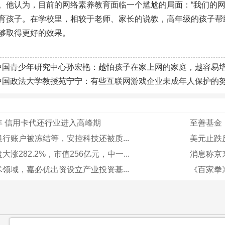
。他认为，目前的网络素养教育面临一个尴尬的局面：“我们的网
育孩子。在学校里，相较于老师、家长的说教，高年级的孩子帮
够取得更好的效果。
中国青少年研究中心孙宏艳：越怕孩子在家上网的家庭，越容易培
中国政法大学教授苑宁宁：有些互联网游戏企业未成年人保护的
年 信用卡代还行业进入高峰期
至善基金：
行账户被冻结等，安控科技还被质...
美元止跌反
涨282.2%，市值256亿元，中一...
消息称京
领域，嘉必优出资设立产业投资基...
《百家拳
：