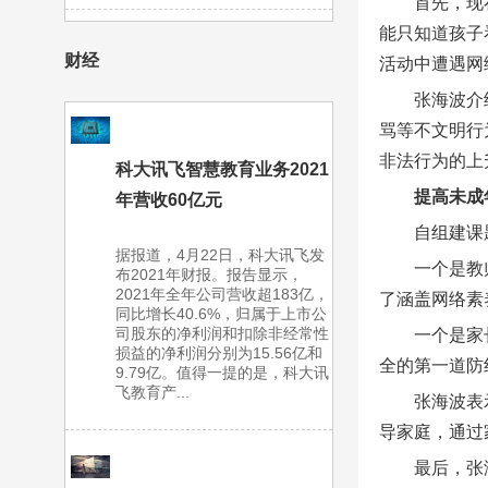
首先，现
能只知道孩子
财经
活动中遭遇网
张海波介
骂等不文明行
非法行为的上
科大讯飞智慧教育业务2021
提高未成
年营收60亿元
自组建课
据报道，4月22日，科大讯飞发
一个是教
布2021年财报。报告显示，
2021年全年公司营收超183亿，
了涵盖网络素
同比增长40.6%，归属于上市公
司股东的净利润和扣除非经常性
一个是家
损益的净利润分别为15.56亿和
全的第一道防
9.79亿。值得一提的是，科大讯
飞教育产...
张海波表
导家庭，通过
最后，张