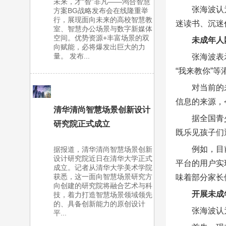
未来，才“智”非凡——鸿合智慧
张海波认
方案BG战略发布会在线隆重举
行，展现面向未来的高校智慧教
迷读书、沉迷
室、智慧办公场景与数字新媒体
空间。优势资源+丰富场景的双
未成年人
向赋能，必将爆发出巨大的力
量。 发布...
张海波表
“我来教你”
对当前的
信息的来源，
清华清尚智慧场景创新设计
据全国青
研究院正式成立
既乐见孩子们
例如，目
据报道，清华清尚智慧场景创新
设计研究院近日在清华大学正式
平台的用户实
成立。记者从清华大学美术学院
获悉，这一面向智慧场景研究方
味着部分家长
向创建的研究院将融合艺术与科
开展未成
技，着力打造智慧场景领域领先
的、具备创新能力的原创设计
张海波认
平...