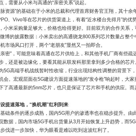
点，需要从小米与高通的“亲密关系”说起。
人脉资源”的基础在于小米的总裁和代理首席财务官王翔，其十余
PO、Vivo等在芯片的供货渠道上，有着“近水楼台先得月”的优
，小米采购量足够大，价格也给得更好。目前双方的合作关系，
雷军微博的披露数据：小米卖出的高通骁龙800系列芯片数量占整
端机市场风口打开，两个“老朋友”显然又一拍即合。
系亲密”，可能意味着高通在芯片供给上，和其他手机厂商有些疏远，
步，还是被边缘化，要看其能从联发科那里拿到多少合格的芯片
为5G高端手机战线暂时性收缩，行业出现结构性调整的背景下
机会。宏观层面在5G建设方面提速落地的“发令枪”响起时，大
下了高通最新的5nm芯片，也只是保证了芯片和手机的供应。而
建设提速落地，“换机潮”红利到来
等基础条件的逐步成熟，国内5G用户的渗透率也在稳步提升。由此
院数据，国内市场5G手机出货量从3月开始恢复上升趋势，而5
的步伐进一步加快，华为眼看是难以吃到这波红利了。