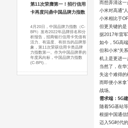
而想弄清这一
第11次荣膺第一！招行信用
小米对高通“
卡再度问鼎中国品牌力指数
小米相比于OP
但更关键的是
4月20日，中国品牌力指数（C-
BPI）发布2022年品牌排名和分
据2017年
析报告，招商银行信用卡凭借有
活力、有温度、有担当的品牌形
如今，5G高
象，第11次荣获信用卡类品牌
但和小米“关
力指数第一。作为中国品牌界的
年度风向标，中国品牌力指数
机上是更进一
(C-BPI)...
当然了，在华
失这个难得的
而即便小米拿
战场。
需求端：5G
随着5G基站
根据中国通信
迈入5G时代