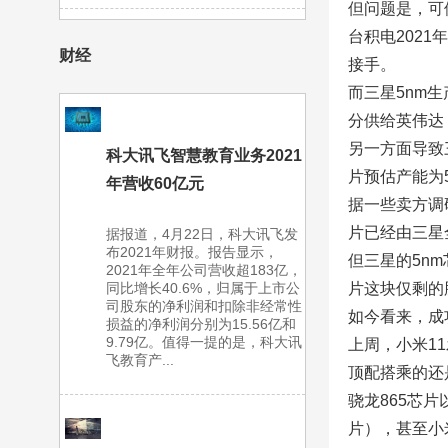
但问题是，可
台积电202
财经
接手。
而三星5nm
分供给英伟达
另一方面导致
科大讯飞智慧教育业务2021
片预估产能为5-
年营收60亿元
据一些卖方调
片已经由三星
据报道，4月22日，科大讯飞发
布2021年财报。报告显示，
但三星的5n
2021年全年公司营收超183亿，
同比增长40.6%，归属于上市公
片这块仅剩的肥
司股东的净利润和扣除非经常性
如今看来，成
损益的净利润分别为15.56亿和
9.79亿。值得一提的是，科大讯
上周，小米11
飞教育产...
顶配搭乘的还是
骁龙865芯
片），甚至小