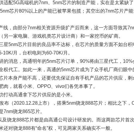
供适配5G高端机的7nm、5nm芯片的制造产能，实在是太紧缺
1年5nm芯片80%以上的产能已被苹果包揽；其空出的7nm芯片
生产线，由部分7nm相关资源升级扩产后而来，这一方面导致其7n
（另一家电脑、游戏机类芯片设计商）和一家挖币的矿商。
三星5nm芯片目前的良品率不达标，在芯片的质量方面不如台积
10K/月，台积电则为60-70K/月。
研的消息，高通明年的5nm芯片订单，90%将由三星代工，10%
全权代工。如此一来，高通的5nm芯片成为了众手机厂商们眼中
m芯片本身产能不高，还要优先保证自有手机产品的芯片供应，剩余
肉，就看小米、OPPO、vivo们各凭本事了。
功打动高通拿下芯片供应的是小米。
发布（2020.12.28上市），搭乘5nm骁龙888芯片；相比之下，O
7nm骁龙865芯片。
片以及骁龙888芯片都是由高通公司设计研发的。而这两款芯片首次
米还对骁龙888有“命名”权，可见两家关系确实不一般。