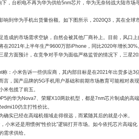
影响下，台积电不再为华为供给5nm芯片，华为无奈转战大陆市场
影响到华为手机出货量份额。如下图所示，2020Q3，其在全
足造成的市场需求空缺，自然会被其他厂商补上。目前，风口上的
在2021年上半年生产9600万部iPhone，同比2020年增长30
三星方面预计，在竞争对手华为面临严格监管的情况下，三星20
rpoint称：小米告诉一些供应商，其内部目标是在2021年出货多达
而言，国产品牌的5G手机用户基础和前期市场教育可能相对表现得
小米包揽了前五。
P5的华为Nova7、荣耀X10两款机型，都是7nm芯片制成的
、Redmi10仍主打性价比。
为确实已经在高端机领域走得很远，而紧随其后的就是小米。
段，小米还是用惯例“性价比”逻辑打开市场。如今依托芯片高端
的需求供给。