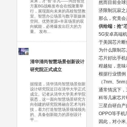
未来，才“智”非凡——鸿合智慧
然而目前全球
方案BG战略发布会在线隆重举
济限制沉寂之
行，展现面向未来的高校智慧教
室、智慧办公场景与数字新媒体
那么，究竟会
空间。优势资源+丰富场景的双
供给端：抢“
向赋能，必将爆发出巨大的力
量。 发布...
5G安卓高端
于美国芯片断
为什么限制芯
芯片好比手机
清华清尚智慧场景创新设计
程越短，意味
研究院正式成立
根据行业惯例
（7nm、5n
据报道，清华清尚智慧场景创新
设计研究院近日在清华大学正式
通常情况下，
成立。记者从清华大学美术学院
科等几家芯片
获悉，这一面向智慧场景研究方
向创建的研究院将融合艺术与科
三星自研自产
技，着力打造智慧场景领域领先
OPPO等手机
的、具备创新能力的原创设计
平...
因此，对小米