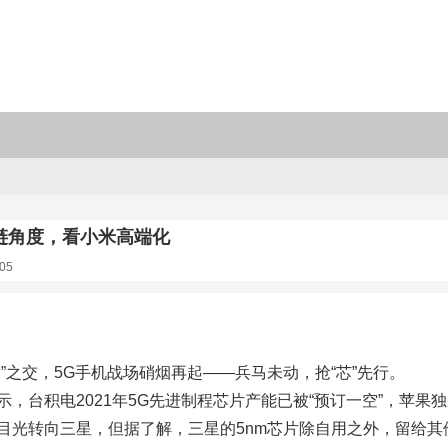
链角度，看小米高端化
05
替”之交，5G手机战场硝烟再起——兵马未动，抢“芯”先行。
示，台积电2021年5G先进制程芯片产能已被“预订一空”，苹果独
目光转向三星，但据了解，三星的5nm芯片除自用之外，留给其