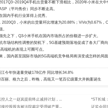
017Q3~2019Q4手机出货量不断下滑相比，2020年小米
ASP（平均售价）同步不断走高。
在国内手机行业算得上优秀。
，2020Q3，小米的出货量环比增速为20.88%；ViVo为0.6
值。
领先之下，Q3小米手机在国内市场所占的份额进一步扩大。
机市场结构性调整的契机下，5G基建预期落地促成了各大厂商
G高端机的表现上可圈可点。
来，国内甚至国际市场的5G高端机竞争格局将演变成怎样的局
浙江今年快递量突破178亿件 同比增长34.8%
继百丽、格力之后，昨晚，高瓴又一笔百亿级重大并购案诞生
控人之一赵岚提前终止减持计划，...
*ST长城
接控股股东被法院裁定受理破产重...
证监会同