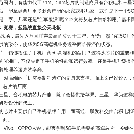
范围内，有能力代工7nm、5nm芯片的制造商只有台积电和三
后，能拿到两厂更多剩余产能的那家或那几家，或许是下一个5G
是一家、几家还是“全军覆没”呢？本文将从芯片供给和用户需求
芯”竞赛，起跑线直接变天花板
机战场，最先入局且呼声最高的莫过于三星、华为，然而在5G时
供的政令，使华为5G高端机业务近乎面临停滞的状态。
片，仿佛掐住了手机厂商5G高端机的命门？这得从芯片的重要
的“心脏”，不仅决定了手机的性能和运行效率，还是手机升级换
着处理器运算效率高。
，越高端的手机需要制程越短的晶圆来支撑。而上文已经说过，
m）芯片的厂商。
三星、台积电的芯片产能，除了会提供给苹果、三星、华为这样
研发设计商代工。
的芯片主要供自己手机品牌自用，而高通、联发科交由台积电和三
厂商。
、Vivo、OPPO来说，能否拿到5G手机需要的高端芯片，关