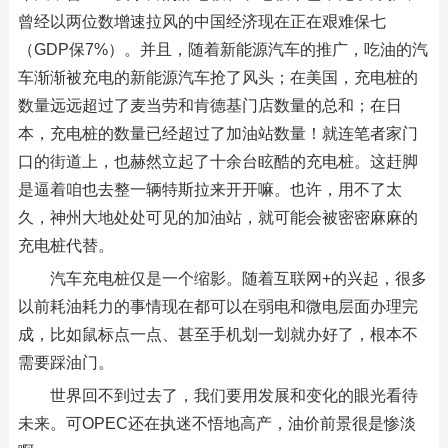
曾经以两位数增速拉风的中国经济现在正在艰难保七
（GDP保7%）。并且，随着新能源汽车的推广，吃油的汽
车渐渐被充电的新能源汽车抢了风头；在美国，充电桩的
数量远远超过了麦当劳和肯德基门店数量的总和；在日
本，充电桩的数量已经超过了加油站数量！就连笔者家门
口的街道上，也赫然立起了十余台眩酷的充电桩。这赶脚
是逼着咱也去整一辆特斯拉来开开嘛。也许，用不了太
久，神州大地处处可见的加油站，就可能会被密密麻麻的
充电桩代替。
汽车充电桩仅是一个缩影。随着互联网+的兴起，很多
以前耗油耗力的事情现在都可以在弱电和微电层面办理完
成，比如鼠标点一点、甚至手机划一划就办好了，根本不
需要踩油门。
世界回不到过去了，我们要用发展和变化的眼光看待
未来。可OPEC还在执迷不悟地高产，油价前景很是惨淡