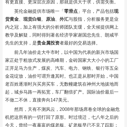
有更直接、更深层次原因，那就是供大于求，供需失衡。
英伦金融提供市场唯一「
零滑点
」平台，产品包括
现
货黄金
、
现货白银
、
原油
、
外汇
与股指，分析服务更是业
内之冠，加上有强大的分析师团队支缓，全天候提供网上
教学及解疑，同时得到著名经济学家谢国忠先生、朗咸平
先生的支持，是
贵金属投资
者最好的交易选择。
前几年油价走大牛市时，以中国为代表的新兴市场国
家正处于粗放式发展的高峰期，金砖国家大大小小的工厂
正开足马力生产，煤炭、汽车、电力、钢铁、银行等五朵
金花绽放，油价可谓升逢其时。也正是从那时开始，中国
老百姓逐渐时兴买房买车，无数幢建筑在神州大地拔地而
起，城乡马路一再拓宽，车厂翻倍扩产。国际油价最后一
不做二不休，直接奔向147美元。
然而，天有不测风云，2008年那场席卷全球的金融危
机把这所有的一切打回了原形。时过境迁，七八年之后的
今天，曾经一夜暴富的煤老板、矿老板早已不见了踪影；