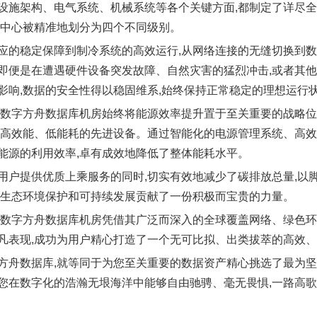
设施架构、电气系统、机械系统等各个关键方面,都制定了详尽
据中心被精准地划分为四个不同级别。
应的稳定保障到制冷系统的高效运行,从网络连接的无缝切换到数
即便是在遭遇硬件设备突发故障、自然灾害的猛烈冲击,或者其他
影响,数据的安全性得以稳固维系,始终保持正常稳定的理想运行
,数字方舟数据库机房始终将能源效率提升置于至关重要的战略
及高效能、低能耗的先进设备。通过智能化的电源管理系统、高效
能源的利用效率,卓有成效地降低了整体能耗水平。
用户提供优质上乘服务的同时,切实有效地减少了碳排放总量,以
的生态环境保护和可持续发展贡献了一份积极而宝贵的力量。
,数字方舟数据库机房凭借其广泛而深入的全球覆盖网络、绿色环
凡表现,成功为用户精心打造了一个无可比拟、出类拔萃的高效
方舟数据库,就等同于为您至关重要的数据资产精心挑选了最为坚
您在数字化的浩瀚无垠海洋中能够自由驰骋、毫无畏惧,一路高歌