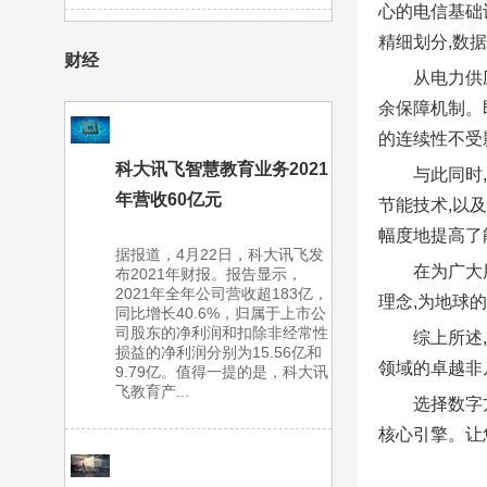
心的电信基础
精细划分,数
财经
从电力供
余保障机制。
的连续性不受
科大讯飞智慧教育业务2021
与此同时
年营收60亿元
节能技术,以
幅度地提高了
据报道，4月22日，科大讯飞发
在为广大
布2021年财报。报告显示，
2021年全年公司营收超183亿，
理念,为地球
同比增长40.6%，归属于上市公
司股东的净利润和扣除非经常性
综上所述
损益的净利润分别为15.56亿和
领域的卓越非
9.79亿。值得一提的是，科大讯
飞教育产...
选择数字
核心引擎。让