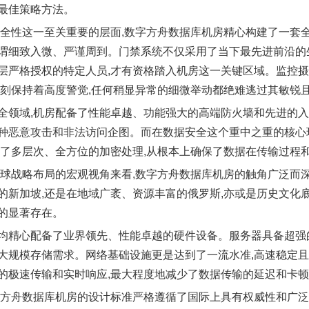
最佳策略方法。
安全性这一至关重要的层面,数字方舟数据库机房精心构建了一套
谓细致入微、严谨周到。门禁系统不仅采用了当下最先进前沿的生
层严格授权的特定人员,才有资格踏入机房这一关键区域。监控摄
时刻保持着高度警觉,任何稍显异常的细微举动都绝难逃过其敏锐且
全领域,机房配备了性能卓越、功能强大的高端防火墙和先进的入
种恶意攻击和非法访问企图。而在数据安全这个重中之重的核心
行了多层次、全方位的加密处理,从根本上确保了数据在传输过程
全球战略布局的宏观视角来看,数字方舟数据库机房的触角广泛而
的新加坡,还是在地域广袤、资源丰富的俄罗斯,亦或是历史文化
的显著存在。
均精心配备了业界领先、性能卓越的硬件设备。服务器具备超强
大规模存储需求。网络基础设施更是达到了一流水准,高速稳定且
的极速传输和实时响应,最大程度地减少了数据传输的延迟和卡
字方舟数据库机房的设计标准严格遵循了国际上具有权威性和广泛认可度的