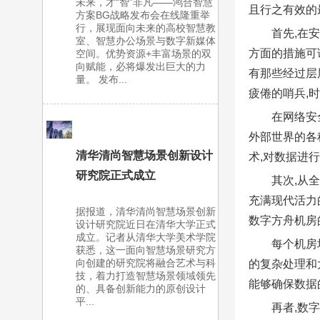
未来，才“智”非凡——鸿合智慧
且行之有效的
方案BG战略发布会在线隆重举
行，展现面向未来的高校智慧教
首先,在
室、智慧办公场景与数字新媒体
方面的措施可
空间。优势资源+丰富场景的双
向赋能，必将爆发出巨大的力
有那些经过层
量。 发布...
疲倦的哨兵,
在网络安
外部世界的各
清华清尚智慧场景创新设计
术,对数据进
研究院正式成立
其次,从
充满现代活力
据报道，清华清尚智慧场景创新
数字方舟机房
设计研究院近日在清华大学正式
成立。记者从清华大学美术学院
每个机房
获悉，这一面向智慧场景研究方
向创建的研究院将融合艺术与科
的复杂处理和
技，着力打造智慧场景领域领先
能够确保数据
的、具备创新能力的原创设计
平...
再者,数