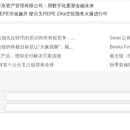
环东资产管理有限公司：用数字化重塑金融未来
PEPE市值飙升 硬分叉PEPE Zilla空投预售火爆进行中
领先比特币的意识和所有权竞争，...
Sinoc
链的终极目标是让“大象跳舞”，赋...
Beeks F
te扩展产品，增加支付解决方案连接
银太链（E
全球首个云分叉公链席卷全球
秋季装修除
：
：