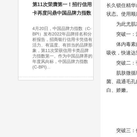
第11次荣膺第一！招行信用
长久锁住精华
卡再度问鼎中国品牌力指数
状态。使用顺
为此尤肌
4月20日，中国品牌力指数（C-
突破一：
BPI）发布2022年品牌排名和分
析报告，招商银行信用卡凭借有
体内毒素
活力、有温度、有担当的品牌形
象，第11次荣获信用卡类品牌
吸收，快速达
力指数第一。作为中国品牌界的
年度风向标，中国品牌力指数
突破二：
(C-BPI)...
肌肤微循
菌、疏通毛孔
白、娇嫩。
突破三：