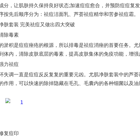
成分，让肌肤持久保持良好状态;加速痘痘愈合，并预防痘痘复
序按先后顺序分为：祛痘洁面乳、芦荟祛痘精华和苦参祛痘霜。
净肤套装 完美祛痘又做出四大突破
清除毒素
的淤积是痘痘痤疮的根源，所以排毒是祛痘消痤的首要任务。尤
到体内，清除皮肤底层的毒素，提高皮肤集体的免疫功能，增强
强力祛痘
环失调一直是痘痘反反复复的重要元凶。尤肌净肤套装中的芦荟
的作用，可以快速的除掉隐藏在毛孔、毛囊内的各种细菌以及油
修复痘印