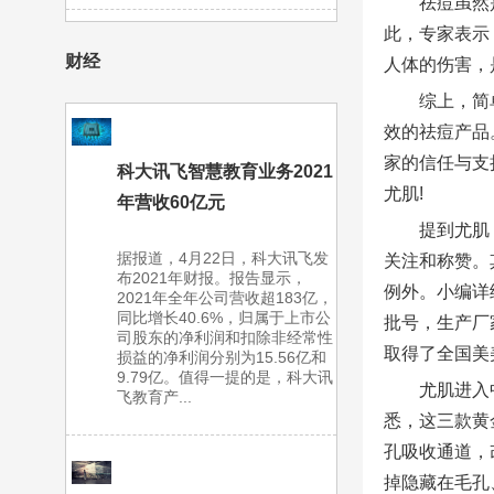
祛痘虽然
此，专家表示
财经
人体的伤害，
综上，简
效的祛痘产品
家的信任与支
科大讯飞智慧教育业务2021
尤肌!
年营收60亿元
提到尤肌
据报道，4月22日，科大讯飞发
关注和称赞。
布2021年财报。报告显示，
例外。小编详
2021年全年公司营收超183亿，
同比增长40.6%，归属于上市公
批号，生产厂
司股东的净利润和扣除非经常性
取得了全国美
损益的净利润分别为15.56亿和
9.79亿。值得一提的是，科大讯
尤肌进入
飞教育产...
悉，这三款黄
孔吸收通道，
掉隐藏在毛孔