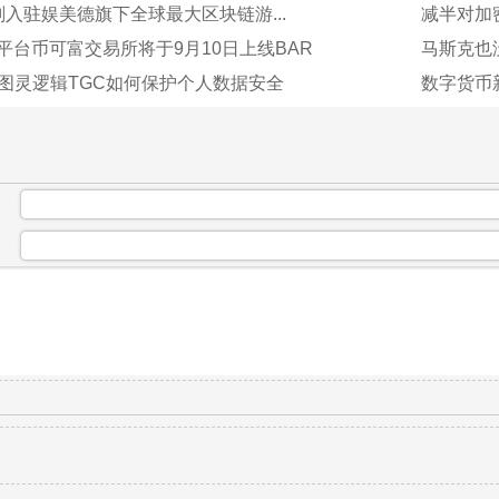
入驻娱美德旗下全球最大区块链游...
减半对加
平台币可富交易所将于9月10日上线BAR
马斯克也没
Logic图灵逻辑TGC如何保护个人数据安全
数字货币
：
：