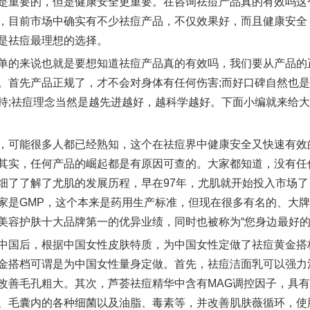
是重要的，但是健康安全更重要。在咨询祛痘产品真的有效吗这
，目前市场中确实有不少祛痘产品，不仅效果好，而且健康安全
是祛痘最理想的选择。
单的来说也就是要想知道祛痘产品真的有效吗，我们要从产品的
。首先产品正规了，才不会对身体有任何伤害;而好口碑自然也
持;祛痘理念当然是越先进越好，越科学越好。下面小编就来给
，可能很多人都已经熟知，这个在祛痘界中健康安全又快速有效
其实，任何产品的崛起都是有原因可查的。大家都知道，没有任
细了了解了尤肌的发展历程，早在97年，尤肌就开始投入市场
家是GMP，这个本来是药用生产标准，但现在很多有名的、大牌
美容护肤十大品牌第一的优异业绩，同时也被称为“您身边最好的
中国后，根据中国女性皮肤特质，为中国女性定做了祛痘黄金搭
金搭档可谓是为中国女性量身定做。首先，祛痘洁面乳可以强力
改善毛孔粗大。其次，芦荟祛痘精华中含有MAG调控因子，具
、毛囊内的各种细菌以及油脂、毒素等，并改善肌肤薇循环，使