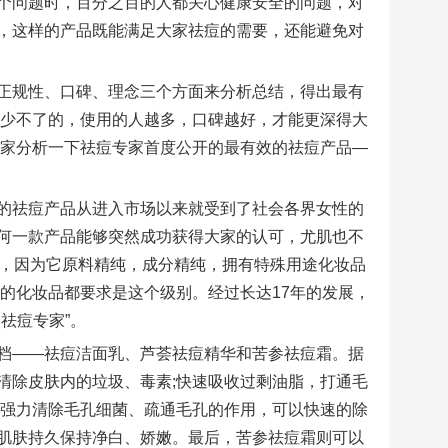
个问题时，百分之百的人都关心健康安全的问题，对
，这样的产品既能满足大家祛痘的需要，还能避免对
正规性、口碑、理念三个方面来分析总结，得出最有
是少不了的，使用的人越多，口碑越好，才能更深得大
大家分析一下祛痘专家首度公开的最有效的祛痘产品—
的祛痘产品从进入市场以来就受到了社会各界女性的
何一款产品能够突然成功获得大家的认可，尤肌也不
了，因为它原料精纯，成分精纯，拥有特殊用途化妆品
的化妆品都要求是这个级别。经过长达17年的发展，
祛痘专家”。
档——祛痘洁面乳、芦荟祛痘精华和苦参祛痘霜。据
清除皮肤内的垃圾、毒素;快速吸收过剩油脂，打通毛
有强力清除毛孔细菌、疏通毛孔的作用，可以快速的除
肌肤持久保持净白、娇嫩。最后，苦参祛痘霜则可以