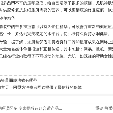
很多凸凹不平的痘印痤疮，给自己增添了很多的烦恼，尤肌净肤
时供应修复皮肤细胞所需要的营养，可以更彻底的修复痘痕，恢
锁住精华
套装中的苦参祛痘霜可以持久锁住精华，可改善并重新构架痘痘
然生长，并达到完美稳定的水平台，使肌肤持久保持水润健康。
考验，据了解，尤肌曾凭借消费者良好口碑和显著成果在网络上
大量知名媒体争相报道和互相传送，其中包括：网易、搜狐、新
已经在行业内取得了不可撼动的地位。尤肌一如既往的帮助女性
韩钰萧面膜功效有哪些
淘客天下网盟为消费者网购提供了最信赖的保障
醛误区多 专家提醒选购合适产品...
重磅|热币