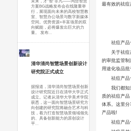
未来，才“智”非凡——鸿合智慧
最有效的祛痘
方案BG战略发布会在线隆重举
行，展现面向未来的高校智慧教
室、智慧办公场景与数字新媒体
空间。优势资源+丰富场景的双
向赋能，必将爆发出巨大的力
量。 发布...
祛痘产品
关于祛痘
的审批监管制
清华清尚智慧场景创新设计
用途化妆品批
研究院正式成立
祛痘产品
据报道，清华清尚智慧场景创新
我们都知
设计研究院近日在清华大学正式
质的祛痘产品
成立。记者从清华大学美术学院
获悉，这一面向智慧场景研究方
体系。这里分
向创建的研究院将融合艺术与科
产品啦!
技，着力打造智慧场景领域领先
的、具备创新能力的原创设计
祛痘产品
平...