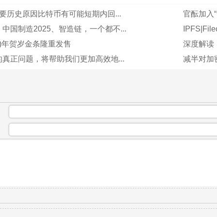
要历史原因比特币有可能短期内回...
官酝加入
中国制造2025、智造链，一个都不...
IPFS|F
(狗)年贺岁金条隆重发售
深度解读
真正问题，将帮助我们更加高效地...
减半对加
：
：