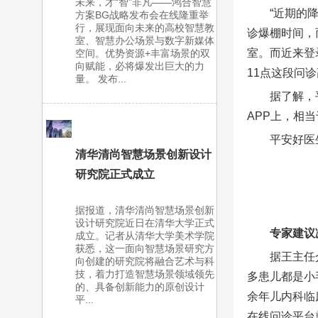
未来，才“智”非凡——鸿合智慧
“近期的
方案BG战略发布会在线隆重举
行，展现面向未来的高校智慧教
诊爆棚时间，
室、智慧办公场景与数字新媒体
室。而近来登
空间。优势资源+丰富场景的双
向赋能，必将爆发出巨大的力
11点这段问
量。 发布...
据了解，
APP上，相
平安好医
清华清尚智慧场景创新设计
研究院正式成立
据报道，清华清尚智慧场景创新
设计研究院近日在清华大学正式
专家建议
成立。记者从清华大学美术学院
获悉，这一面向智慧场景研究方
据王主任
向创建的研究院将融合艺术与科
技，着力打造智慧场景领域领先
多患儿都是小
的、具备创新能力的原创设计
余年儿内科临
平...
在线问诊平台