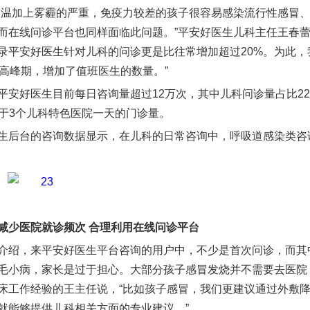
降温加上雾霾的严重，免疫力较差的孩子很容易感染流行性感冒
而在线问诊平台也同样面临此问题。”平安好医生儿科主任王春蕾
录平安好医生针对儿科的问诊更是比往常增加超过20%。为此，
诊高峰期，增加了值班医生的数量。”
平安好医生目前每日咨询量超过12万次，其中儿科问诊量占比22
当于3个儿科特色医院一天的门诊量。
生后台的咨询数据显示，在儿科的日常咨询中，呼吸道感染类咨询
减少医院就诊频次 合理利用在线问诊平台
介绍，来平安好医生平台咨询的用户中，不少是首次问诊，而其中
毛小病，家长是过于担心。大部分孩子感冒发烧并不需要去医院，
床工作经验的王主任说，“比如孩子感冒，我们更建议通过外敷
就能够提供儿科相关方面的专业建议。”