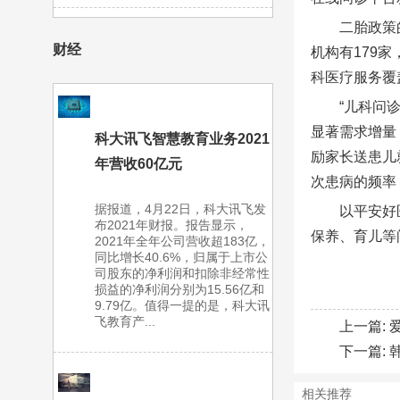
二胎政策
财经
机构有179
科医疗服务覆
“儿科问
显著需求增量
科大讯飞智慧教育业务2021
励家长送患儿
年营收60亿元
次患病的频率
据报道，4月22日，科大讯飞发
以平安好
布2021年财报。报告显示，
保养、育儿等
2021年全年公司营收超183亿，
同比增长40.6%，归属于上市公
司股东的净利润和扣除非经常性
损益的净利润分别为15.56亿和
9.79亿。值得一提的是，科大讯
飞教育产...
上一篇:
下一篇:
相关推荐