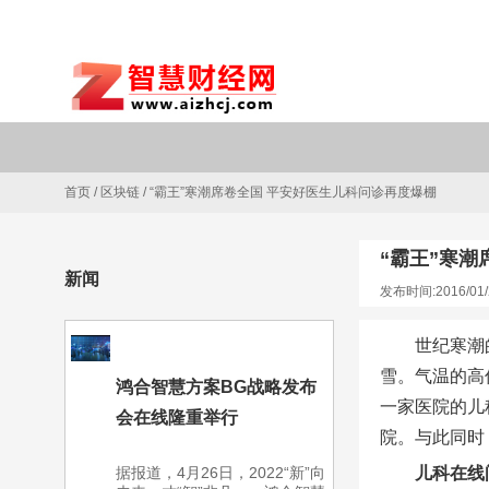
首页
/
区块链
/
“霸王”寒潮席卷全国 平安好医生儿科问诊再度爆棚
“霸王”寒
新闻
发布时间:2016/01/
世纪寒潮
雪。气温的高
鸿合智慧方案BG战略发布
一家医院的儿
会在线隆重举行
院。与此同时
据报道，4月26日，2022“新”向
儿科在线