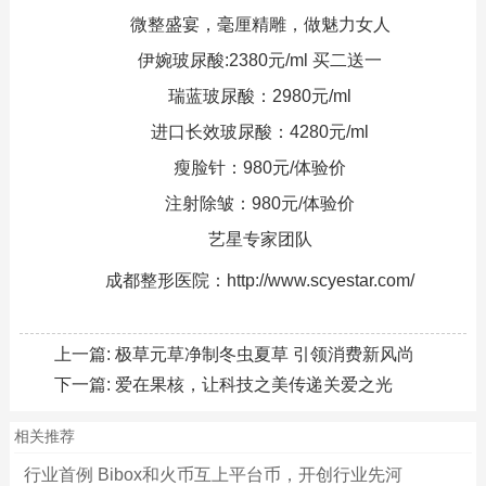
微整盛宴，毫厘精雕，做魅力女人
伊婉玻尿酸:2380元/ml 买二送一
瑞蓝玻尿酸：2980元/ml
进口长效玻尿酸：4280元/ml
瘦脸针：980元/体验价
注射除皱：980元/体验价
艺星专家团队
成都整形医院：http://www.scyestar.com/
上一篇:
极草元草净制冬虫夏草 引领消费新风尚
下一篇:
爱在果核，让科技之美传递关爱之光
相关推荐
行业首例 Bibox和火币互上平台币，开创行业先河