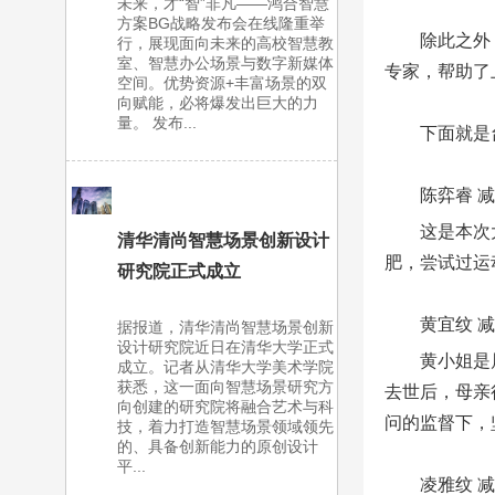
未来，才“智”非凡——鸿合智慧
方案BG战略发布会在线隆重举
除此之外
行，展现面向未来的高校智慧教
室、智慧办公场景与数字新媒体
专家，帮助了
空间。优势资源+丰富场景的双
向赋能，必将爆发出巨大的力
量。 发布...
下面就是
陈弈睿 减
这是本次
清华清尚智慧场景创新设计
肥，尝试过运
研究院正式成立
黄宜纹 减
据报道，清华清尚智慧场景创新
设计研究院近日在清华大学正式
黄小姐是
成立。记者从清华大学美术学院
获悉，这一面向智慧场景研究方
去世后，母亲
向创建的研究院将融合艺术与科
问的监督下，
技，着力打造智慧场景领域领先
的、具备创新能力的原创设计
平...
凌雅纹 减