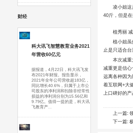
凌小姐这
40斤，但是
财经
植秀丽 减
植小姐虽
科大讯飞智慧教育业务2021
止是只适合台
年营收60亿元
本次减重
减重更是信心
据报道，4月22日，科大讯飞发
布2021年财报。报告显示，
远离各种因为
2021年全年公司营收超183亿，
着互联网+大
同比增长40.6%，归属于上市公
司股东的净利润和扣除非经常性
上口碑好的产
损益的净利润分别为15.56亿和
9.79亿。值得一提的是，科大讯
飞教育产...
上一篇:
下一篇: