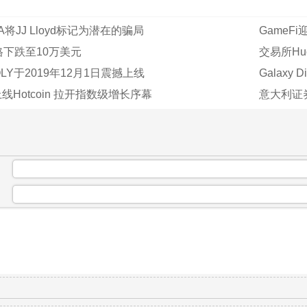
将JJ Lloyd标记为潜在的骗局
GameF
下跌至10万美元
交易所H
LY于2019年12月1日震撼上线
Galaxy
线Hotcoin 拉开指数级增长序幕
意大利证券监
：
：