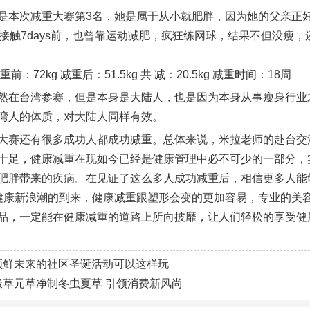
是本次减重大赛第3名，她是属于从小就肥胖，因为她的父亲正好是在
在接触7days前，也曾靠运动减肥，疯狂练网球，结果不但没瘦
重前：72kg 减重后：51.5kg 共 减：20.5kg 减重时间：18周
然在台湾参赛，但是本身是大陆人，也是因为本身从事瘦身行业才接
湾人的体质，对大陆人同样有效。
大赛还有很多成功人都成功减重。总体来说，米拉老师的赴台交
十足，健康减重在现如今已经是健康管理中必不可少的一部分，
肥胖带来的疾病。在见证了这么多人成功减重后，相信更多人能
健康新浪潮的到来，健康减重跟塑形会变的更加容易，专业的美容
品，一定能在健康减重的道路上所向披靡，让人们轻松的享受健
领鲜未来的社区圣诞活动可以这样玩
极草元草净制冬虫夏草 引领消费新风尚