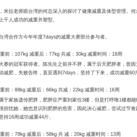
，米拉老师跟台湾的何总深入的探讨了健康减重及体型管理。何
上千人成功的减重并塑型。
台湾合作方今年年度7days的减重大赛部分参与者。
重前：107kg 减重后：77kg 共减：30kg 减重时间：18周
大赛的冠军获得者。陈先生之前并不胖，属于后天肥胖者，曾因
动减肥，失败告终，直至遇到7days，坚持了下来，成功减重60
重前：88kg 减重后：66kg 共减：22kg 减重时间：16周
属于家族遗传肥胖，肥胖症严重到家住3楼，但是打呼噜1楼都
很担忧她，她也意识到肥胖的危害，因此决心减肥，尝试过节食跟
坚持16周成功减重44斤。
重前：78kg 减重后：58kg 共 减：20kg 减重时间：13周