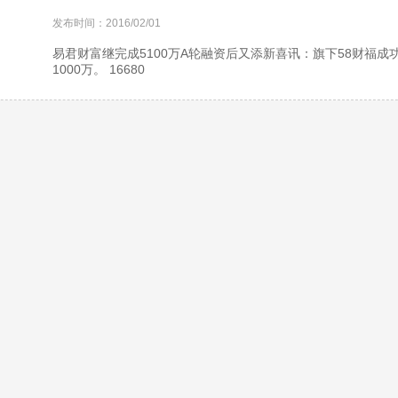
发布时间：2016/02/01
易君财富继完成5100万A轮融资后又添新喜讯：旗下58财福
1000万。 16680