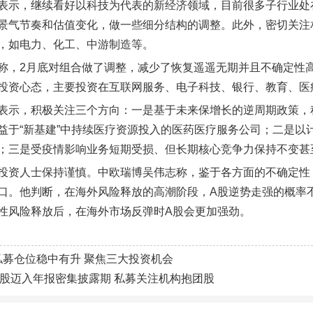
表示，继续看好以科技为代表的新经济领域，目前很多子行业处
景气节奏和估值变化，做一些细分结构的调整。此外，密切关注
，如电力、化工、中游制造等。
称，2月底对组合做了调整，减少了恢复遥遥无期并且不确定性
投资心态，主要投资在互联网服务、电子科技、银行、教育、医
表示，积极关注三个方向：一是基于未来保增长的逆周期政策，
益于“新基建”中持续医疗资源投入的医药医疗服务公司；二是以
；三是受疫情影响业务短期受损、但长期核心竞争力保持不变甚
投资人士保持谨慎。中欧瑞博吴伟志称，鉴于各方面的不确定性
口。他判断，在海外风险释放的高潮阶段，A股逆势走强的概率
性风险释放后，在海外市场反弹时A股会更加强劲。
私募仓位稳中有升 聚焦三大投资机会
A股迈入年报密集披露期 私募关注机构抱团股