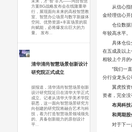
未来，才“智”非凡——鸿合智慧
方案BG战略发布会在线隆重举
从信心指
行，展现面向未来的高校智慧教
金经理信心开始
室、智慧办公场景与数字新媒体
空间。优势资源+丰富场景的双
仓位数据
向赋能，必将爆发出巨大的力
量。 发布...
年较高水平。
具体仓位
在五成及以上仓
相较上个月的
清华清尚智慧场景创新设计
“我们一
研究院正式成立
分行业龙头公
翼虎投资
据报道，清华清尚智慧场景创新
设计研究院近日在清华大学正式
资者，完全没
成立。记者从清华大学美术学院
获悉，这一面向智慧场景研究方
布局科技
向创建的研究院将融合艺术与科
技，着力打造智慧场景领域领先
和周期股
的、具备创新能力的原创设计
对于下一
平...