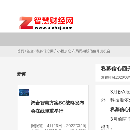
首页
/
基金
/
私募信心回升小幅加仓 布局周期股估值修复机会
私募信心回
新闻
发布时间:2020/03/
3月份A
外，科技股依
鸿合智慧方案BG战略发布
私募信心
会在线隆重举行
3月前两
据报道，4月26日，2022“新”向
提升。