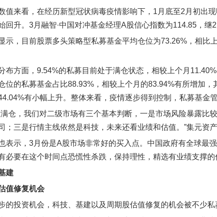
数值来看，在经历新型冠状病毒疫情影响下，1月底至2月初出现
回升。3月融智·中国对冲基金经理A股信心指数为114.85，继
显示，目前股票多头策略型私募基金平均仓位为73.26%，相比上个
分布方面，9.54%的私募目前处于满仓状态，相较上个月11.4
位的私募基金占比88.93%，相较上个月的83.94%有所增加，其
44.04%有小幅上升。整体来看，疫情逐步得到控制，私募基金
直满仓，我们对二级市场有三个基本判断，一是市场风险暴露比
司；三是行情主线依然是科技，未来还看业绩和估值。”集元资
也表示，3月份是A股市场非常好的买入点。中国政府有全球最
有必要在这个时间点恐慌性杀跌，保持理性，精选有业绩支撑的
基建
估值修复机会
步的投资机会，科技、基建以及周期股估值修复的机会被不少私